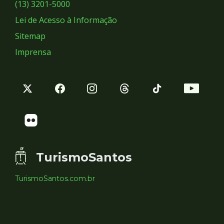
Sociais
(13) 3201-5000
Lei de Acesso à Informação
Sitemap
Imprensa
TurismoSantos
TurismoSantos.com.br