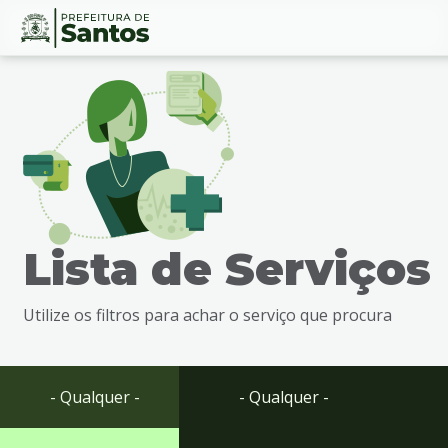
Ir
Conteúdo
para
o
conteúdo
1
Ir
para
o
menu
Lista de Serviços
2
Ir
para
Utilize os filtros para achar o serviço que procura
busca
3
Ir
para
- Qualquer -
- Qualquer -
o
rodapé