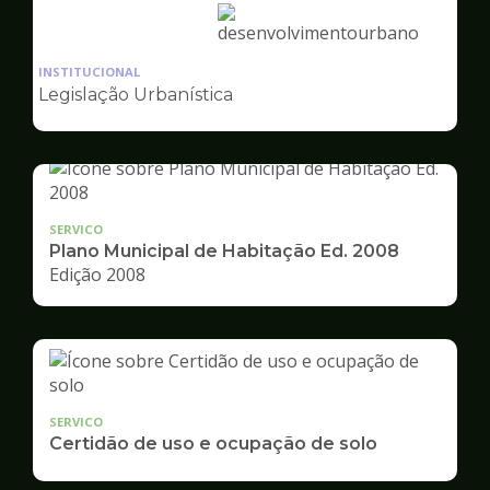
Ilustração
da
INSTITUCIONAL
pagina
Legislação Urbanística
de
Desenvolvimento
Urbano
SERVICO
Plano Municipal de Habitação Ed. 2008
Edição 2008
SERVICO
Certidão de uso e ocupação de solo