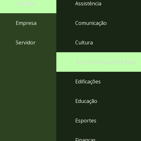
4
Cidadão
Assistência
Acessibilidade
5
Empresa
Comunicação
Servidor
Cultura
Desenvolvimento Urbano
Edificações
Educação
Esportes
Finanças