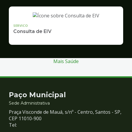
SERVICO
Consulta de EIV
Mais Saúde
Contato
Paço Municipal
e
Sede Administrativa
Praça Visconde de Mauá, s/nº - Centro, Santos - SP,
Redes
CEP 11010-900
Tel: