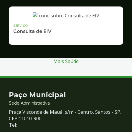
SERVICO
Consulta de EIV
Mais Saúde
Contato
Paço Municipal
e
Sede Administrativa
Praça Visconde de Mauá, s/nº - Centro, Santos - SP,
Redes
CEP 11010-900
Tel: