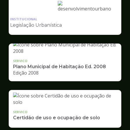
Ilustração
da
INSTITUCIONAL
pagina
Legislação Urbanística
de
Desenvolvimento
Urbano
SERVICO
Plano Municipal de Habitação Ed. 2008
Edição 2008
SERVICO
Certidão de uso e ocupação de solo