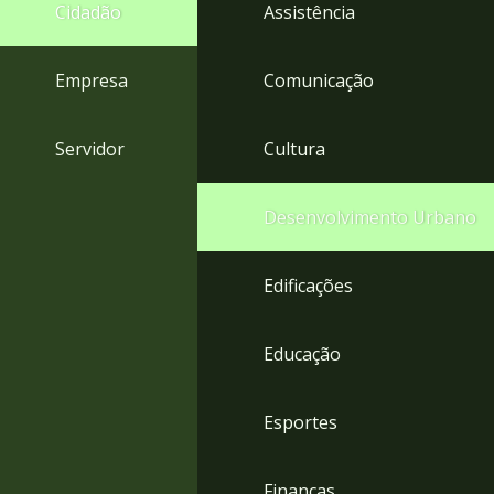
4
Cidadão
Assistência
Acessibilidade
5
Empresa
Comunicação
Servidor
Cultura
Desenvolvimento Urbano
Edificações
Educação
Esportes
Finanças