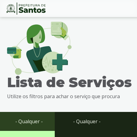
Ir
Conteúdo
para
o
conteúdo
1
Ir
para
o
menu
Lista de Serviços
2
Ir
para
Utilize os filtros para achar o serviço que procura
busca
3
Ir
para
- Qualquer -
- Qualquer -
o
rodapé