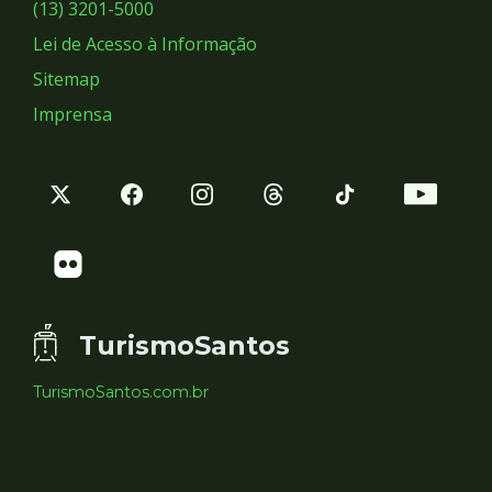
Sociais
(13) 3201-5000
Lei de Acesso à Informação
Sitemap
Imprensa
TurismoSantos
TurismoSantos.com.br