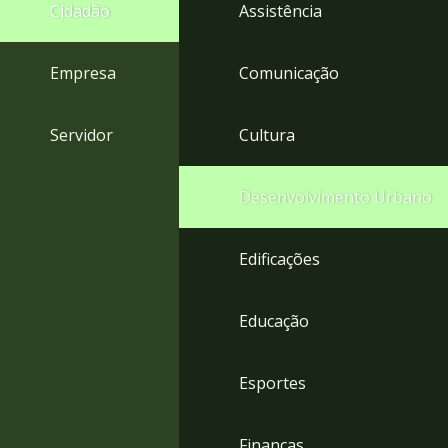
4
Cidadão
Assistência
Acessibilidade
5
Empresa
Comunicação
Servidor
Cultura
Desenvolvimento Urbano
Edificações
Educação
Esportes
Finanças