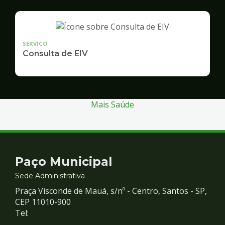
SERVICO
Consulta de EIV
Mais Saúde
Contato
Paço Municipal
e
Sede Administrativa
Praça Visconde de Mauá, s/nº - Centro, Santos - SP,
Redes
CEP 11010-900
Tel: