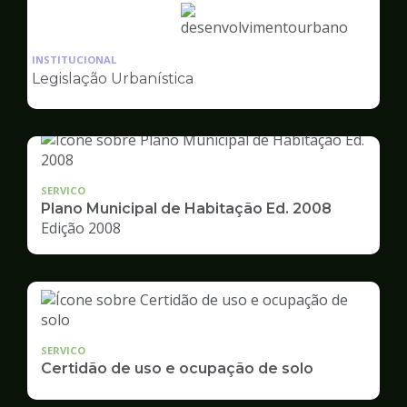
Ilustração
da
INSTITUCIONAL
pagina
Legislação Urbanística
de
Desenvolvimento
Urbano
SERVICO
Plano Municipal de Habitação Ed. 2008
Edição 2008
SERVICO
Certidão de uso e ocupação de solo