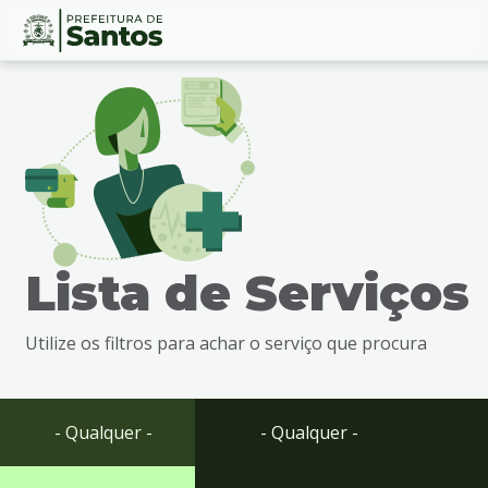
Ir
Conteúdo
para
o
conteúdo
1
Ir
para
o
menu
Lista de Serviços
2
Ir
para
Utilize os filtros para achar o serviço que procura
busca
3
Ir
para
- Qualquer -
- Qualquer -
o
rodapé