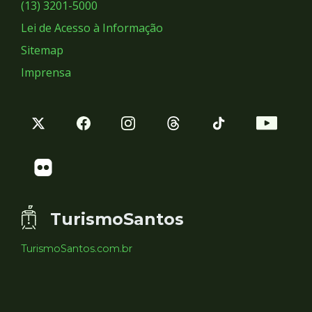
Sociais
(13) 3201-5000
Lei de Acesso à Informação
Sitemap
Imprensa
TurismoSantos
TurismoSantos.com.br