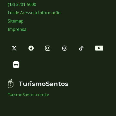
Sociais
(13) 3201-5000
Lei de Acesso à Informação
Sitemap
Imprensa
TurismoSantos
TurismoSantos.com.br