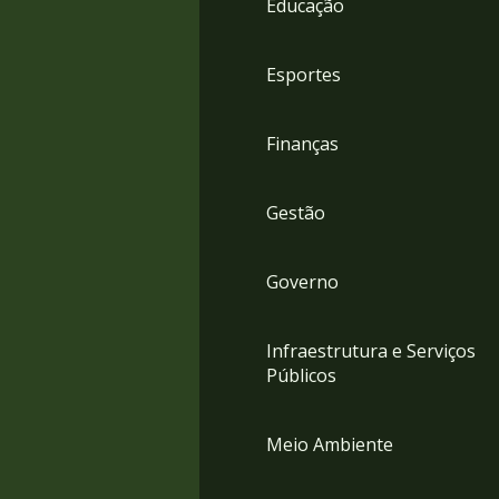
Educação
4
Acessibilidade
5
Esportes
Finanças
Gestão
Governo
Infraestrutura e Serviços
Públicos
Meio Ambiente