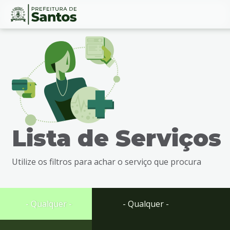
Ir
Conteúdo
para
o
conteúdo
1
Ir
para
o
menu
Lista de Serviços
2
Ir
para
Utilize os filtros para achar o serviço que procura
busca
3
Ir
para
- Qualquer -
- Qualquer -
o
rodapé