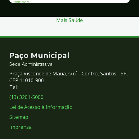
SERVICO
Atendimento às Vítimas de Violência
Mais Saúde
Contato
Paço Municipal
e
Sede Administrativa
Praça Visconde de Mauá, s/nº - Centro, Santos - SP,
Redes
CEP 11010-900
Tel:
Sociais
(13) 3201-5000
Lei de Acesso à Informação
Sitemap
Imprensa