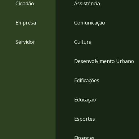
4
Cidadão
Assistência
Acessibilidade
5
Empresa
Comunicação
Servidor
Cultura
Desenvolvimento Urbano
Edificações
Educação
Esportes
Finanças