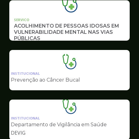
SERVICO
ACOLHIMENTO DE PESSOAS IDOSAS EM
VULNERABILIDADE MENTAL NAS VIAS
PÚBLICAS
Ilustração
da
INSTITUCIONAL
pagina
Prevenção ao Câncer Bucal
de
Saúde
Ilustração
da
INSTITUCIONAL
pagina
Departamento de Vigilância em Saúde
de
DEVIG
Saúde