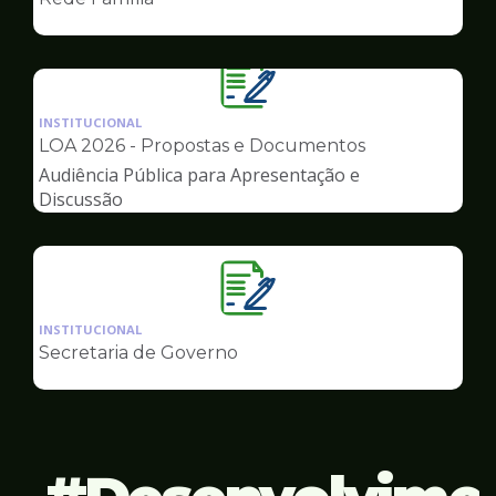
de
Governo
Ilustração
da
INSTITUCIONAL
pagina
LOA 2026 - Propostas e Documentos
de
Audiência Pública para Apresentação e
Governo
Discussão
Ilustração
da
INSTITUCIONAL
pagina
Secretaria de Governo
de
Governo