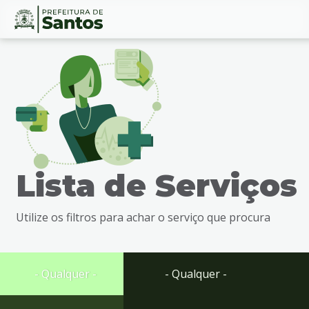
Ir
Conteúdo
para
o
conteúdo
1
Ir
para
o
menu
Lista de Serviços
2
Ir
para
Utilize os filtros para achar o serviço que procura
busca
3
Ir
para
- Qualquer -
- Qualquer -
o
rodapé