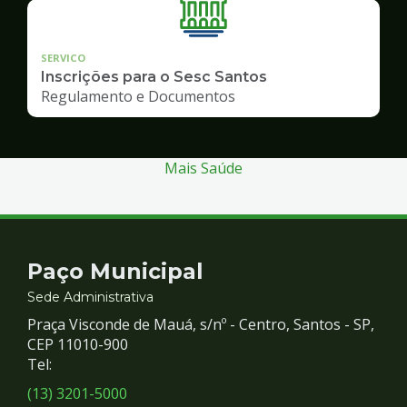
SERVICO
Inscrições para o Sesc Santos
Regulamento e Documentos
Mais Saúde
Contato
Paço Municipal
e
Sede Administrativa
Praça Visconde de Mauá, s/nº - Centro, Santos - SP,
Redes
CEP 11010-900
Tel:
Sociais
(13) 3201-5000