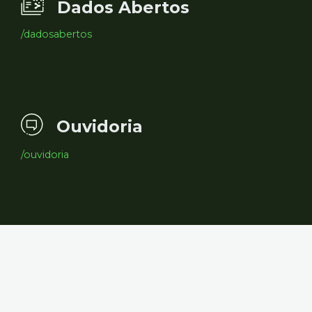
Dados Abertos
/dadosabertos
Ouvidoria
/ouvidoria