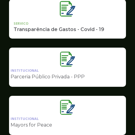
SERVICO
Transparência de Gastos - Covid - 19
Ilustração
da
INSTITUCIONAL
pagina
Parceria Público Privada - PPP
de
Governo
Ilustração
da
INSTITUCIONAL
pagina
Mayors for Peace
de