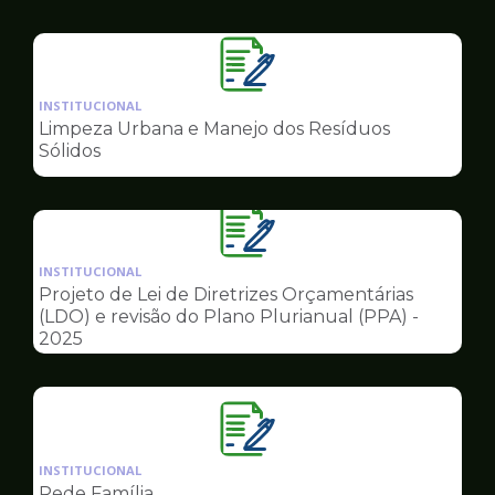
Governo
Ilustração
da
INSTITUCIONAL
pagina
Limpeza Urbana e Manejo dos Resíduos
de
Sólidos
Governo
Ilustração
da
INSTITUCIONAL
pagina
Projeto de Lei de Diretrizes Orçamentárias
de
(LDO) e revisão do Plano Plurianual (PPA) -
Governo
2025
Ilustração
da
INSTITUCIONAL
pagina
Rede Família