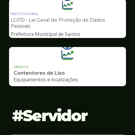
Ilustração
da
INSTITUCIONAL
pagina
LGPD - Lei Geral de Proteção de Dados
de
Pessoais
Transparência
Prefeitura Municipal de Santos
SERVICO
Contentores de Lixo
Equipamentos e localizações
Servidor