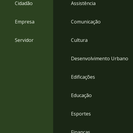
4
Cidadão
Assistência
Acessibilidade
5
Empresa
Comunicação
Servidor
Cultura
Desenvolvimento Urbano
Edificações
Educação
Esportes
Finanças