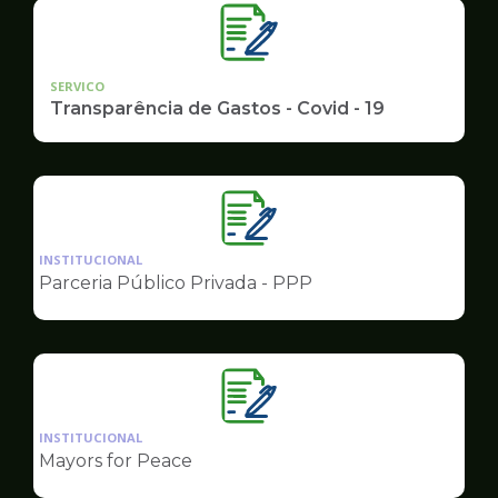
SERVICO
Transparência de Gastos - Covid - 19
Ilustração
da
INSTITUCIONAL
pagina
Parceria Público Privada - PPP
de
Governo
Ilustração
da
INSTITUCIONAL
pagina
Mayors for Peace
de