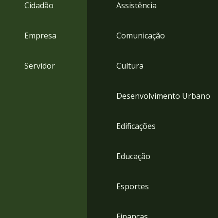
4
Cidadão
Assistência
Acessibilidade
5
Empresa
Comunicação
Servidor
Cultura
Desenvolvimento Urbano
Edificações
Educação
Esportes
Finanças