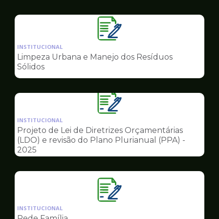
Governo
Ilustração
da
INSTITUCIONAL
pagina
Limpeza Urbana e Manejo dos Resíduos
de
Sólidos
Governo
Ilustração
da
INSTITUCIONAL
pagina
Projeto de Lei de Diretrizes Orçamentárias
de
(LDO) e revisão do Plano Plurianual (PPA) -
Governo
2025
Ilustração
da
INSTITUCIONAL
pagina
Rede Família