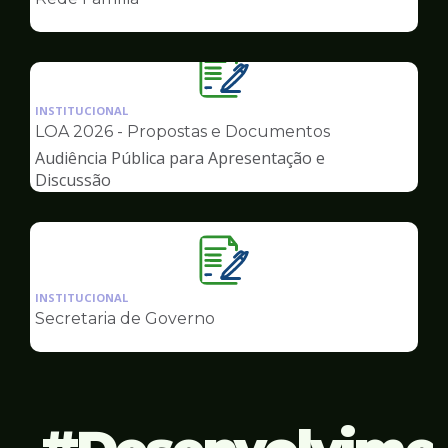
de
Governo
Ilustração
da
INSTITUCIONAL
pagina
LOA 2026 - Propostas e Documentos
de
Audiência Pública para Apresentação e
Governo
Discussão
Ilustração
da
INSTITUCIONAL
pagina
Secretaria de Governo
de
Governo