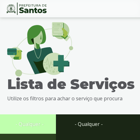
Ir
Conteúdo
para
o
conteúdo
1
Ir
para
o
menu
Lista de Serviços
2
Ir
para
Utilize os filtros para achar o serviço que procura
busca
3
Ir
para
- Qualquer -
- Qualquer -
o
rodapé