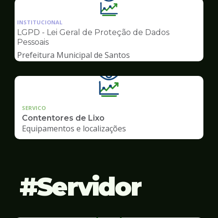
Ilustração
da
INSTITUCIONAL
pagina
LGPD - Lei Geral de Proteção de Dados
de
Pessoais
Transparência
Prefeitura Municipal de Santos
SERVICO
Contentores de Lixo
Equipamentos e localizações
Servidor