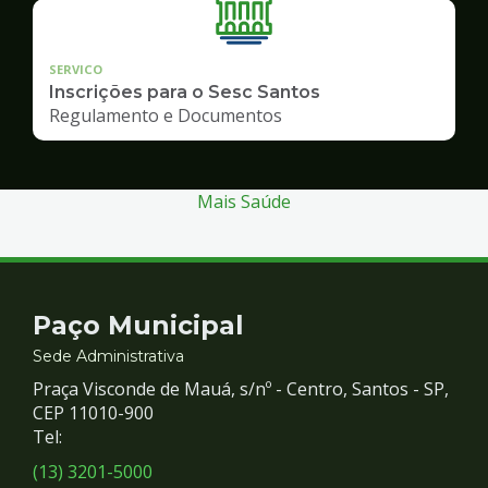
SERVICO
Inscrições para o Sesc Santos
Regulamento e Documentos
Mais Saúde
Contato
Paço Municipal
e
Sede Administrativa
Praça Visconde de Mauá, s/nº - Centro, Santos - SP,
Redes
CEP 11010-900
Tel:
Sociais
(13) 3201-5000