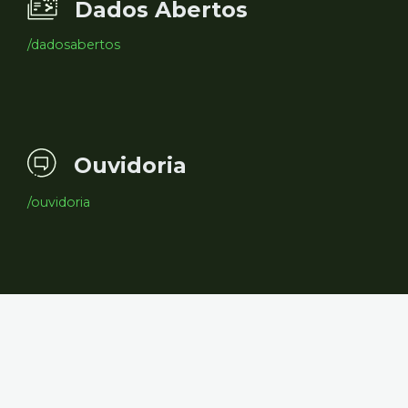
Dados Abertos
/dadosabertos
Ouvidoria
/ouvidoria