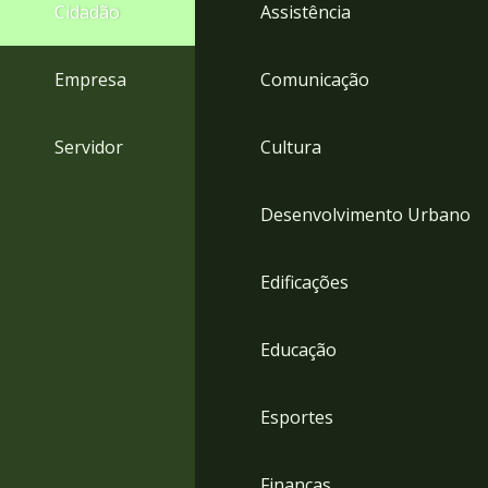
4
Cidadão
Assistência
Acessibilidade
5
Empresa
Comunicação
Servidor
Cultura
Desenvolvimento Urbano
Edificações
Educação
Esportes
Finanças