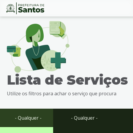
Ir
Conteúdo
para
o
conteúdo
1
Ir
para
o
menu
Lista de Serviços
2
Ir
para
Utilize os filtros para achar o serviço que procura
busca
3
Ir
para
- Qualquer -
- Qualquer -
o
rodapé