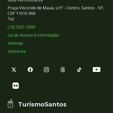
e
Sede Administrativa
Praça Visconde de Mauá, s/nº - Centro, Santos - SP,
Redes
CEP 11010-900
Tel:
Sociais
(13) 3201-5000
Lei de Acesso à Informação
Sitemap
Imprensa
TurismoSantos