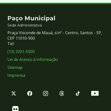
Contato
Paço Municipal
e
Sede Administrativa
Praça Visconde de Mauá, s/nº - Centro, Santos - SP,
Redes
CEP 11010-900
Tel:
Sociais
(13) 3201-5000
Lei de Acesso à Informação
Sitemap
Imprensa