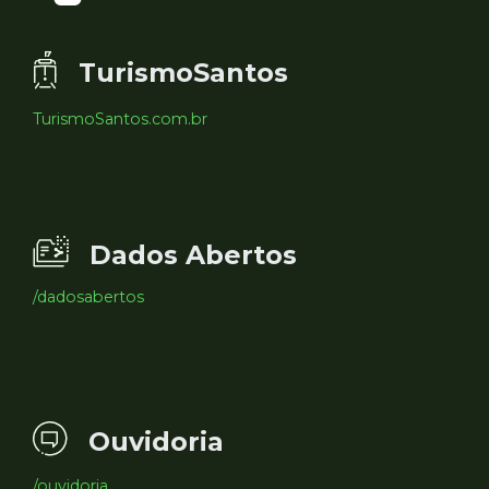
TurismoSantos
TurismoSantos.com.br
Dados Abertos
/dadosabertos
Ouvidoria
/ouvidoria