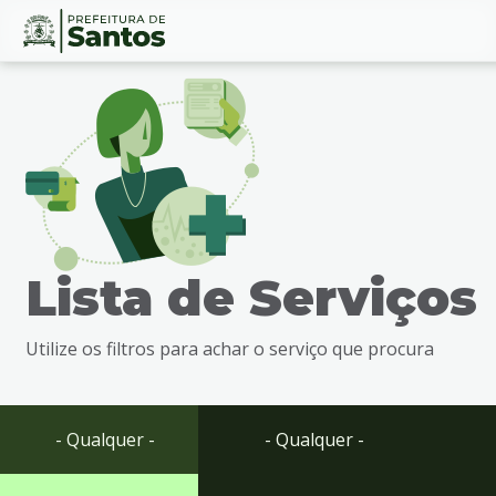
Ir
Conteúdo
para
o
conteúdo
1
Ir
para
o
menu
Lista de Serviços
2
Ir
para
Utilize os filtros para achar o serviço que procura
busca
3
Ir
para
- Qualquer -
- Qualquer -
o
rodapé