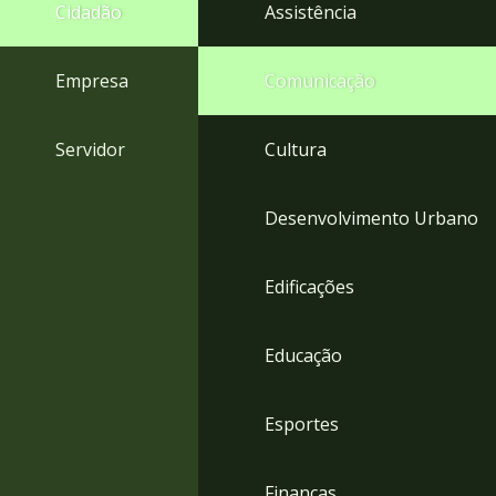
4
Cidadão
Assistência
Acessibilidade
5
Empresa
Comunicação
Servidor
Cultura
Desenvolvimento Urbano
Edificações
Educação
Esportes
Finanças