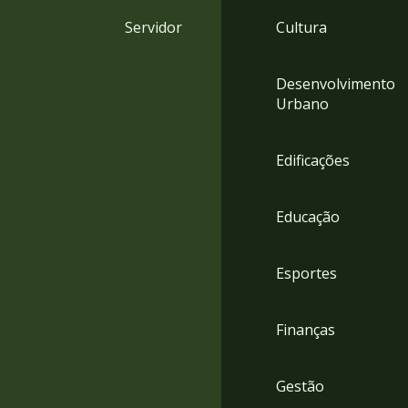
4
Servidor
Cultura
Acessibilidade
5
Desenvolvimento
Urbano
Edificações
Educação
Esportes
Finanças
Gestão