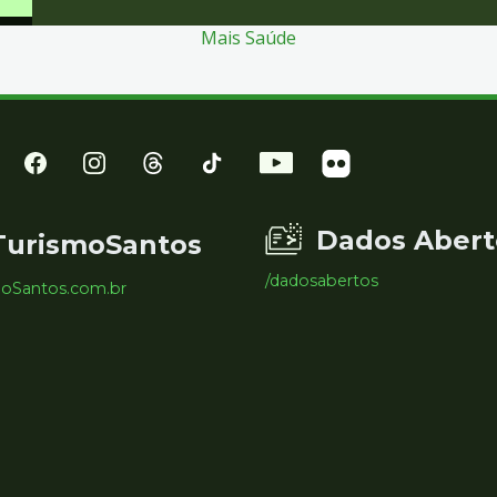
Mais Saúde
Dados Abert
TurismoSantos
/dadosabertos
moSantos.com.br