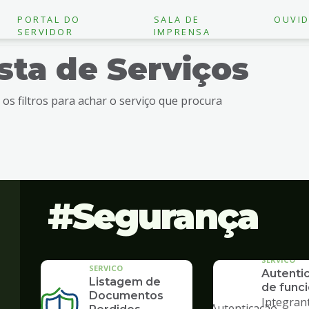
PORTAL DO
SALA DE
OUVID
SERVIDOR
IMPRENSA
ista de Serviços
e os filtros para achar o serviço que procura
Segurança
SERVICO
SERVICO
Autenti
Listagem de
de funci
"
Documentos
Integran
alt="Autenticação