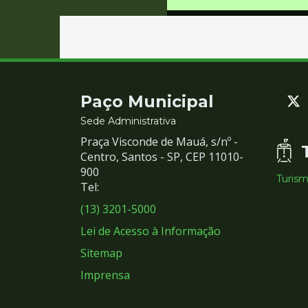
Contato
Paço Municipal
e
Sede Administrativa
Praça Visconde de Mauá, s/nº -
Redes
Centro, Santos - SP, CEP 11010-
900
Turis
Sociais
Tel:
(13) 3201-5000
Lei de Acesso à Informação
Sitemap
Imprensa