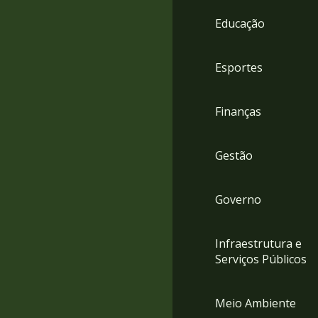
4
Educação
Acessibilidade
5
Esportes
Finanças
Gestão
Governo
Infraestrutura e
Serviços Públicos
Meio Ambiente