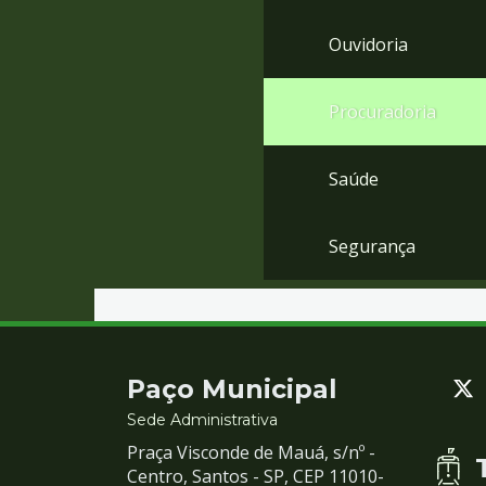
Ouvidoria
Procuradoria
Saúde
Segurança
Contato
Paço Municipal
e
Sede Administrativa
Praça Visconde de Mauá, s/nº -
Redes
Centro, Santos - SP, CEP 11010-