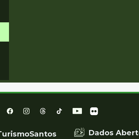
Dados Abert
TurismoSantos