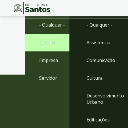
Ir
Conteúdo
- Qualquer -
- Qualquer -
para
o
conteúdo
Cidadão
Assistência
1
Ir
para
Empresa
Comunicação
o
menu
2
Servidor
Cultura
Ir
para
busca
Desenvolvimento
3
Urbano
Ir
para
o
Edificações
rodapé