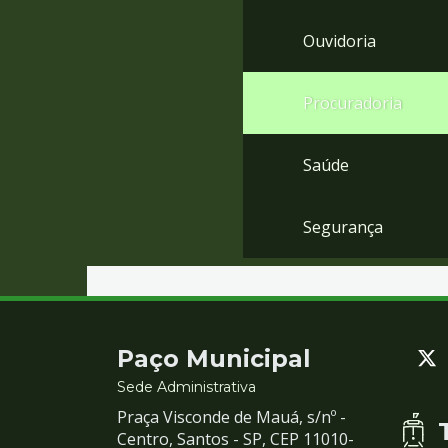
Ouvidoria
Procuradoria
Saúde
Segurança
Contato
Paço Municipal
e
Sede Administrativa
Praça Visconde de Mauá, s/nº -
Redes
Centro, Santos - SP, CEP 11010-