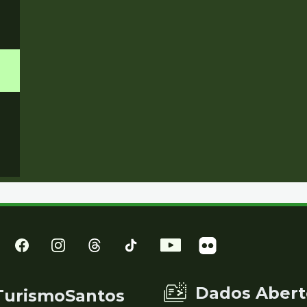
Dados Abert
TurismoSantos