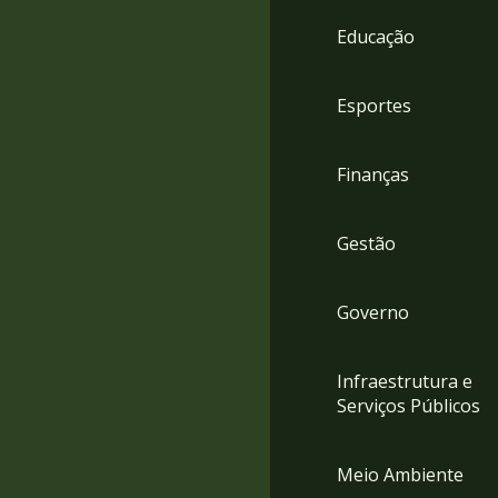
4
Educação
Acessibilidade
5
Esportes
Finanças
Gestão
Governo
Infraestrutura e
Serviços Públicos
Meio Ambiente