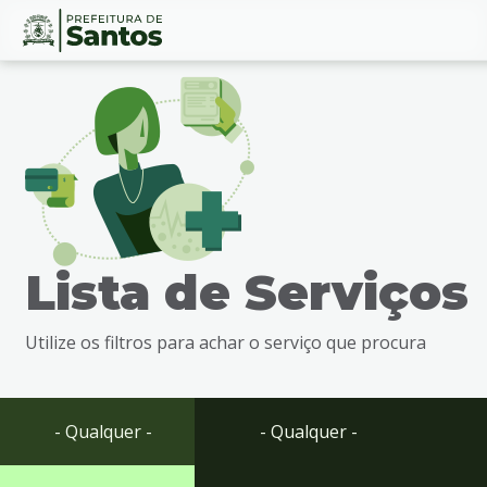
Ir
Conteúdo
para
o
conteúdo
1
Ir
para
o
menu
Lista de Serviços
2
Ir
para
Utilize os filtros para achar o serviço que procura
busca
3
Ir
para
- Qualquer -
- Qualquer -
o
rodapé