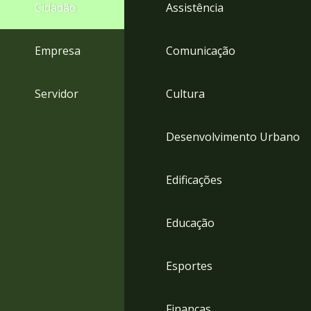
4
Cidadão
Assistência
Acessibilidade
5
Empresa
Comunicação
Servidor
Cultura
Desenvolvimento Urbano
Edificações
Educação
Esportes
Finanças