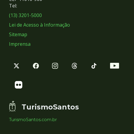
Redes
Tel:
Sociais
(13) 3201-5000
Lei de Acesso à Informação
Sitemap
Imprensa
TurismoSantos
TurismoSantos.com.br