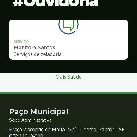
Ouvidoria
SERVICO
Monitora Santos
Serviços de zeladoria
Mais Saúde
Contato
Paço Municipal
e
Sede Administrativa
Praça Visconde de Mauá, s/nº - Centro, Santos - SP,
CEP 11010-900