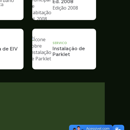
Ed. 2008
ca
Edição 2008
nto
SERVICO
Instalação de
a de EIV
Parklet