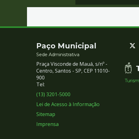
Contato
Paço Municipal
e
Sede Administrativa
Praça Visconde de Mauá, s/nº -
Redes
Centro, Santos - SP, CEP 11010-
900
Turis
Sociais
Tel:
(13) 3201-5000
Lei de Acesso à Informação
Sitemap
Imprensa