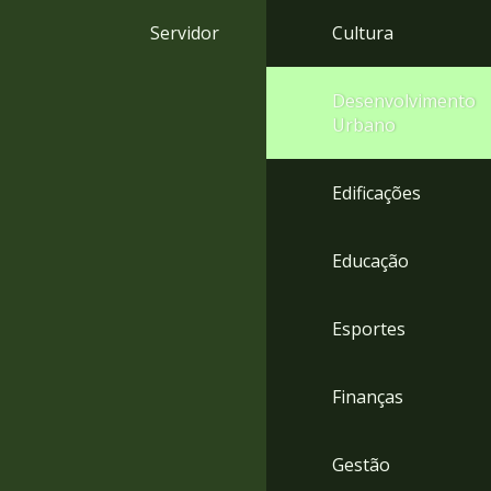
4
Servidor
Cultura
Acessibilidade
5
Desenvolvimento
Urbano
Edificações
Educação
Esportes
Finanças
Gestão