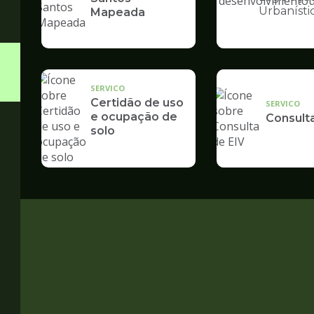
Ilustração
Urbanísti
Mapeada
da
pagina
de
Desenvolvime
Urbano
SERVICO
Certidão de uso
SERVICO
e ocupação de
Consult
solo