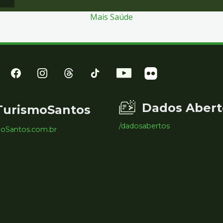
Mais Saúde
Dados Abert
TurismoSantos
/dadosabertos
moSantos.com.br