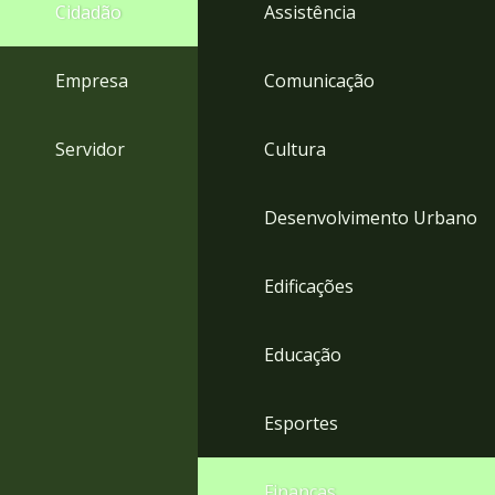
4
Cidadão
Assistência
Acessibilidade
5
Empresa
Comunicação
Servidor
Cultura
Desenvolvimento Urbano
Edificações
Educação
Esportes
Finanças