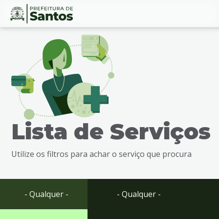
Ir
Conteúdo
para
o
conteúdo
1
Ir
para
o
menu
Lista de Serviços
2
Ir
para
Utilize os filtros para achar o serviço que procura
busca
3
Ir
para
- Qualquer -
- Qualquer -
o
rodapé