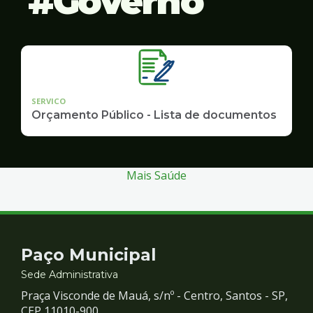
Governo
SERVICO
Orçamento Público - Lista de documentos
Mais Saúde
Contato
Paço Municipal
e
Sede Administrativa
Praça Visconde de Mauá, s/nº - Centro, Santos - SP,
CEP 11010-900