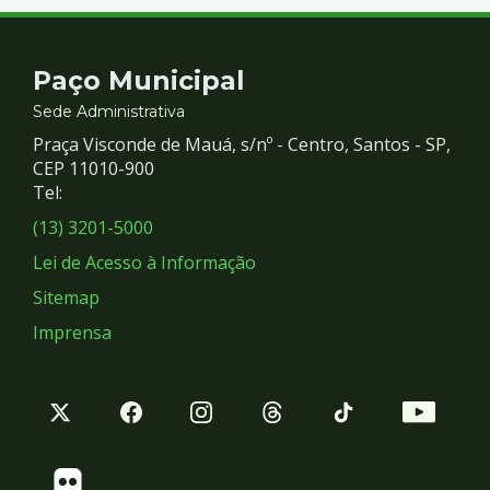
Contato
Paço Municipal
e
Sede Administrativa
Praça Visconde de Mauá, s/nº - Centro, Santos - SP,
Redes
CEP 11010-900
Tel:
Sociais
(13) 3201-5000
Lei de Acesso à Informação
Sitemap
Imprensa