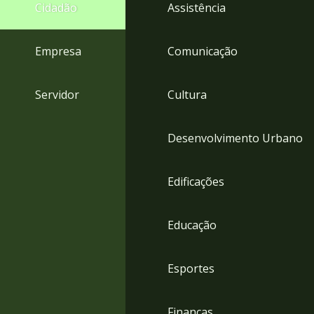
4
Cidadão
Assistência
Acessibilidade
5
Empresa
Comunicação
Servidor
Cultura
Desenvolvimento Urbano
Edificações
Educação
Esportes
Finanças