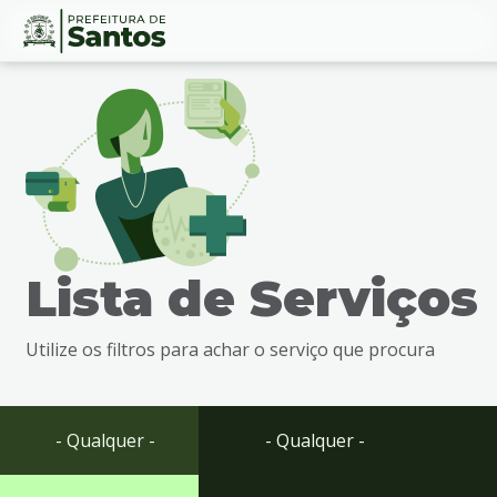
Ir
Conteúdo
para
o
conteúdo
1
Ir
para
o
menu
Lista de Serviços
2
Ir
para
Utilize os filtros para achar o serviço que procura
busca
3
Ir
para
- Qualquer -
- Qualquer -
o
rodapé