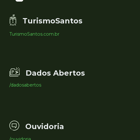
TurismoSantos
TurismoSantos.com.br
Dados Abertos
/dadosabertos
Ouvidoria
/ouvidoria