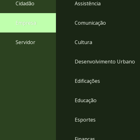
4
Cidadão
Assistência
Acessibilidade
5
Empresa
Comunicação
Servidor
Cultura
Desenvolvimento Urbano
Edificações
Educação
Esportes
Finanças