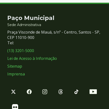
Contato
Paço Municipal
e
Sede Administrativa
Praça Visconde de Mauá, s/nº - Centro, Santos - SP,
Redes
CEP 11010-900
Tel:
Sociais
(13) 3201-5000
Lei de Acesso à Informação
Sitemap
Imprensa