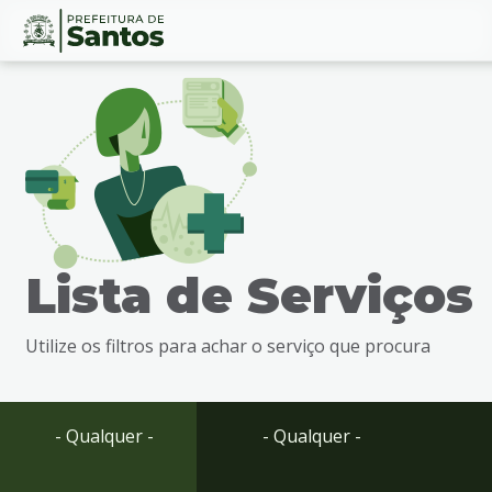
Ir
Conteúdo
para
o
conteúdo
1
Ir
para
o
menu
Lista de Serviços
2
Ir
para
Utilize os filtros para achar o serviço que procura
busca
3
Ir
para
- Qualquer -
- Qualquer -
o
rodapé