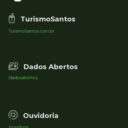
TurismoSantos
TurismoSantos.com.br
Dados Abertos
/dadosabertos
Ouvidoria
/ouvidoria