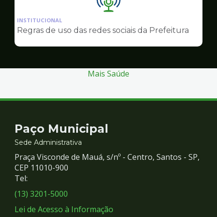
Ilustração
da
INSTITUCIONAL
pagina
Regras de uso das redes sociais da Prefeitura
de
Comunicação
Mais Saúde
Contato
Paço Municipal
e
Sede Administrativa
Praça Visconde de Mauá, s/nº - Centro, Santos - SP,
Redes
CEP 11010-900
Tel:
Sociais
(13) 3201-5000
Lei de Acesso à Informação