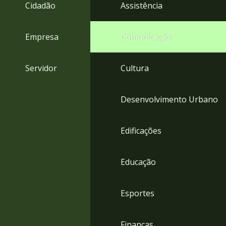
4
Cidadão
Assistência
Acessibilidade
5
Empresa
Comunicação
Servidor
Cultura
Desenvolvimento Urbano
Edificações
Educação
Esportes
Finanças