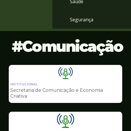
Saúde
Segurança
Comunicação
Ilustração
da
INSTITUCIONAL
pagina
Secretaria de Comunicação e Economia
de
Criativa
Comunicação