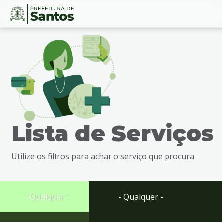
Ir
Conteúdo
para
o
conteúdo
1
Ir
para
o
menu
Lista de Serviços
2
Ir
para
Utilize os filtros para achar o serviço que procura
busca
3
Ir
para
- Qualquer -
- Qualquer -
o
rodapé