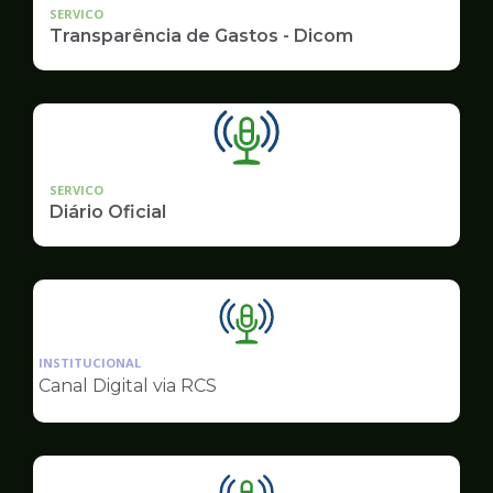
SERVICO
Transparência de Gastos - Dicom
SERVICO
Diário Oficial
Ilustração
da
INSTITUCIONAL
pagina
Canal Digital via RCS
de
Comunicação