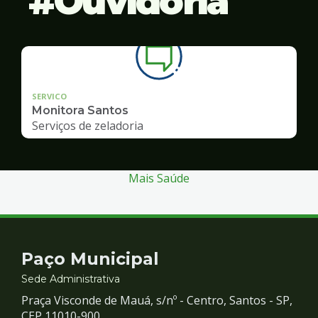
Ouvidoria
SERVICO
Monitora Santos
Serviços de zeladoria
Mais Saúde
Contato
Paço Municipal
e
Sede Administrativa
Praça Visconde de Mauá, s/nº - Centro, Santos - SP,
CEP 11010-900