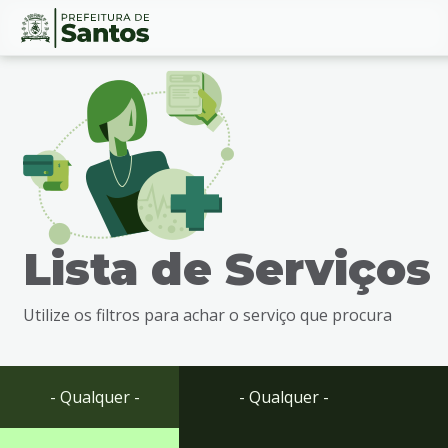
Ir
Conteúdo
para
o
conteúdo
1
Ir
para
o
menu
Lista de Serviços
2
Ir
para
Utilize os filtros para achar o serviço que procura
busca
3
Ir
para
- Qualquer -
- Qualquer -
o
rodapé