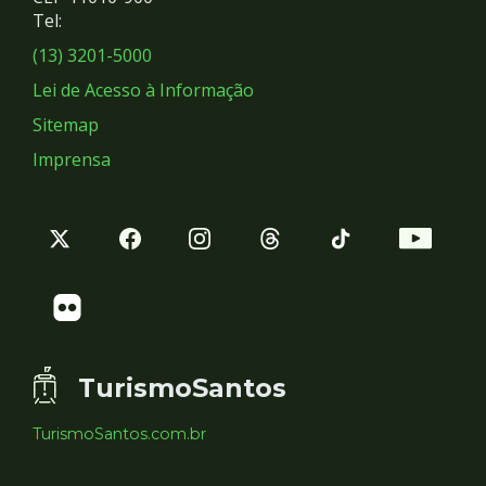
Redes
Tel:
Sociais
(13) 3201-5000
Lei de Acesso à Informação
Sitemap
Imprensa
TurismoSantos
TurismoSantos.com.br