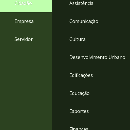
4
Cidadão
Assistência
Acessibilidade
5
Empresa
Comunicação
Servidor
Cultura
Desenvolvimento Urbano
Edificações
Educação
Esportes
Finanças