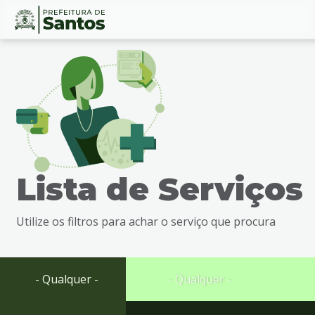
Ir
Conteúdo
para
o
conteúdo
1
Ir
para
o
menu
Lista de Serviços
2
Ir
para
Utilize os filtros para achar o serviço que procura
busca
3
Ir
para
- Qualquer -
- Qualquer -
o
rodapé