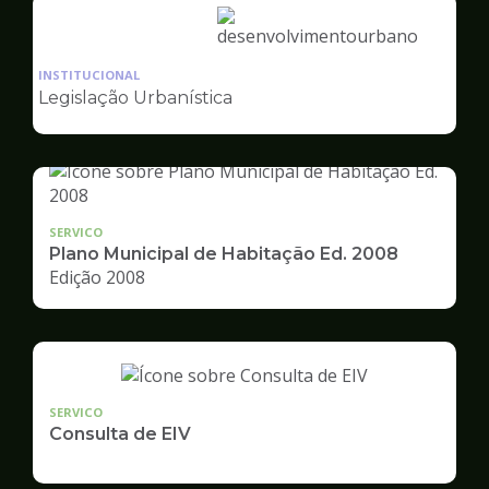
Ilustração
da
INSTITUCIONAL
pagina
Legislação Urbanística
de
Desenvolvimento
Urbano
SERVICO
Plano Municipal de Habitação Ed. 2008
Edição 2008
SERVICO
Consulta de EIV