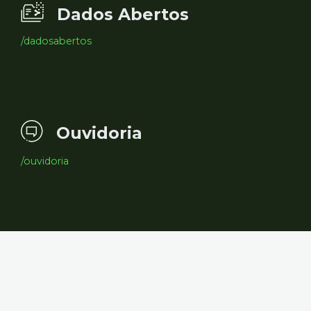
Dados Abertos
/dadosabertos
Ouvidoria
/ouvidoria