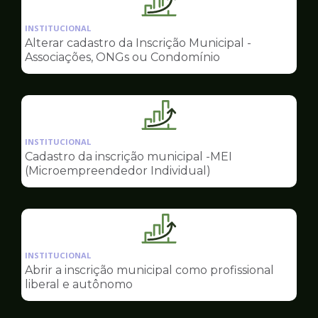
Ilustração
da
INSTITUCIONAL
pagina
Alterar cadastro da Inscrição Municipal -
de
Associações, ONGs ou Condomínio
Sala
do
Empreendedor
Ilustração
da
INSTITUCIONAL
pagina
Cadastro da inscrição municipal -MEI
de
(Microempreendedor Individual)
Sala
do
Empreendedor
Ilustração
da
INSTITUCIONAL
pagina
Abrir a inscrição municipal como profissional
de
liberal e autônomo
Sala
do