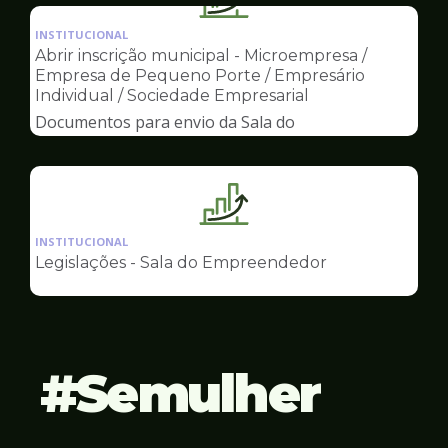
Ilustração
Empreendedor
da
INSTITUCIONAL
pagina
Abrir inscrição municipal - Microempresa /
de
Empresa de Pequeno Porte / Empresário
Sala
Individual / Sociedade Empresarial
do
Documentos para envio da Sala do
Empreendedor
Empreendedor
Ilustração
da
INSTITUCIONAL
pagina
Legislações - Sala do Empreendedor
de
Sala
do
Empreendedor
Semulher