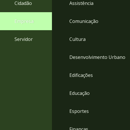
4
Cidadão
Assistência
Acessibilidade
5
Empresa
Comunicação
Servidor
Cultura
Desenvolvimento Urbano
Edificações
Educação
Esportes
Finanças