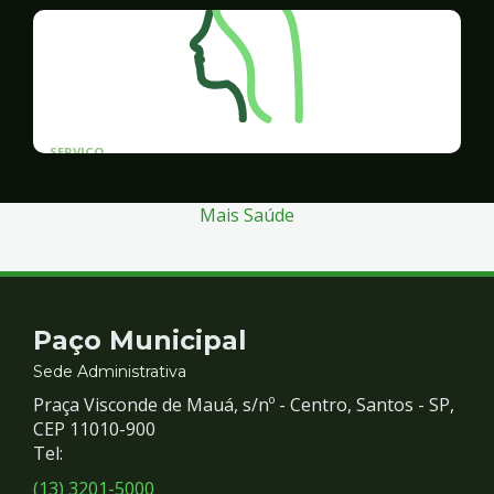
SERVICO
Programa Santos Acessível
Mais Saúde
Contato
Paço Municipal
e
Sede Administrativa
Praça Visconde de Mauá, s/nº - Centro, Santos - SP,
Redes
CEP 11010-900
Tel:
Sociais
(13) 3201-5000