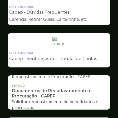
da
INSTITUCIONAL
pagina
Capep - Dúvidas Frequentes
de
Carência, Retirar Guias, Carteirinha, etc
Capep
Ilustração
da
INSTITUCIONAL
pagina
Capep - Sentenças do Tribunal de Contas
de
Capep
SERVICO
Documentos de Recadastramento e
Procuração - CAPEP
Solicitar recadastramento de beneficiários e
procuração