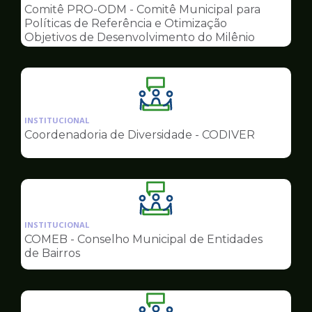
pagina
Comitê PRO-ODM - Comitê Municipal para
de
Políticas de Referência e Otimização
Conselhos
Objetivos de Desenvolvimento do Milênio
Ilustração
da
INSTITUCIONAL
pagina
Coordenadoria de Diversidade - CODIVER
de
Conselhos
Ilustração
da
INSTITUCIONAL
pagina
COMEB - Conselho Municipal de Entidades
de
de Bairros
Conselhos