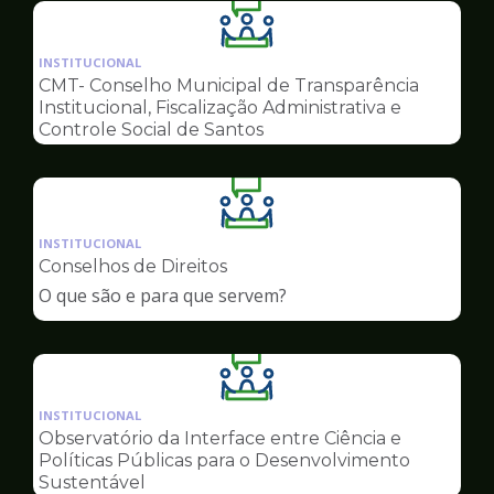
Ilustração
da
INSTITUCIONAL
pagina
CMT- Conselho Municipal de Transparência
de
Institucional, Fiscalização Administrativa e
Conselhos
Controle Social de Santos
Ilustração
da
INSTITUCIONAL
pagina
Conselhos de Direitos
de
O que são e para que servem?
Conselhos
Ilustração
da
INSTITUCIONAL
pagina
Observatório da Interface entre Ciência e
de
Políticas Públicas para o Desenvolvimento
Conselhos
Sustentável