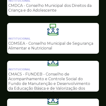
INSTITUCIONAL
pagina
CMDCA - Conselho Municipal dos Direitos da
de
Criança e do Adolescente
Conselhos
Ilustração
da
INSTITUCIONAL
pagina
COMSEA - Conselho Municipal de Segurança
de
Alimentar e Nutricional
Conselhos
Ilustração
da
INSTITUCIONAL
pagina
CMACS - FUNDEB - Conselho de
de
Acompanhamento e Controle Social do
Conselhos
Fundo de Manutenção e Desenvolvimento
da Educação Básica e de Valorização dos
Profissionais da Educação
Ilustração