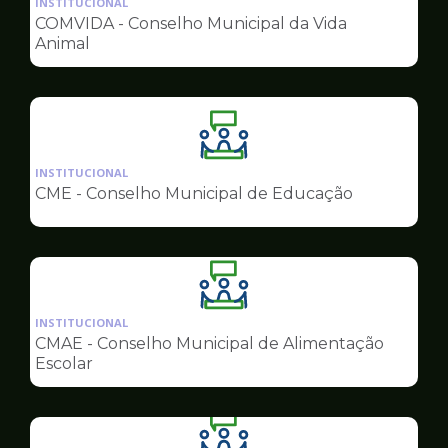
INSTITUCIONAL
pagina
COMVIDA - Conselho Municipal da Vida
de
Animal
Conselhos
Ilustração
da
INSTITUCIONAL
pagina
CME - Conselho Municipal de Educação
de
Conselhos
Ilustração
da
INSTITUCIONAL
pagina
CMAE - Conselho Municipal de Alimentação
de
Escolar
Conselhos
Ilustração