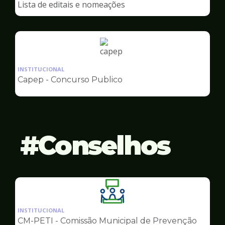
Lista de editais e nomeações
Capep
Ilustração
da
INSTITUCIONAL
pagina
Capep - Concurso Publico
de
Capep
Conselhos
Ilustração
da
INSTITUCIONAL
pagina
CM-PETI - Comissão Municipal de Prevenção