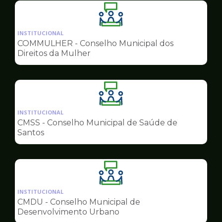
Ilustração
da
INSTITUCIONAL
pagina
COMMULHER - Conselho Municipal dos
de
Direitos da Mulher
Conselhos
Ilustração
da
INSTITUCIONAL
pagina
CMSS - Conselho Municipal de Saúde de
de
Santos
Conselhos
Ilustração
da
INSTITUCIONAL
pagina
CMDU - Conselho Municipal de
de
Desenvolvimento Urbano
Conselhos