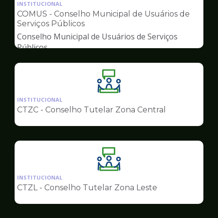
da
INSTITUCIONAL
pagina
COMUS - Conselho Municipal de Usuários de
de
Serviços Públicos
Conselhos
Conselho Municipal de Usuários de Serviços
Públicos
Ilustração
da
INSTITUCIONAL
pagina
CTZC - Conselho Tutelar Zona Central
de
Conselhos
Ilustração
da
INSTITUCIONAL
pagina
CTZL - Conselho Tutelar Zona Leste
de
Conselhos