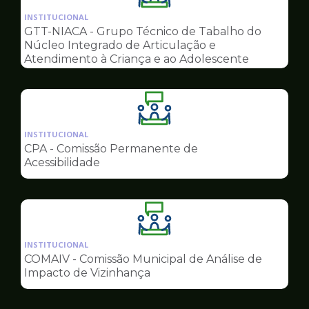
da
INSTITUCIONAL
pagina
GTT-NIACA - Grupo Técnico de Tabalho do
de
Núcleo Integrado de Articulação e
Conselhos
Atendimento à Criança e ao Adolescente
Ilustração
da
INSTITUCIONAL
pagina
CPA - Comissão Permanente de
de
Acessibilidade
Conselhos
Ilustração
da
INSTITUCIONAL
pagina
COMAIV - Comissão Municipal de Análise de
de
Impacto de Vizinhança
Conselhos