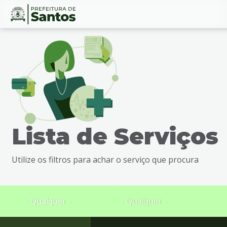
Ir
Conteúdo
para
o
conteúdo
1
Ir
para
o
menu
Lista de Serviços
2
Ir
para
Utilize os filtros para achar o serviço que procura
busca
3
Ir
para
- Qualquer -
- Qualquer -
o
rodapé