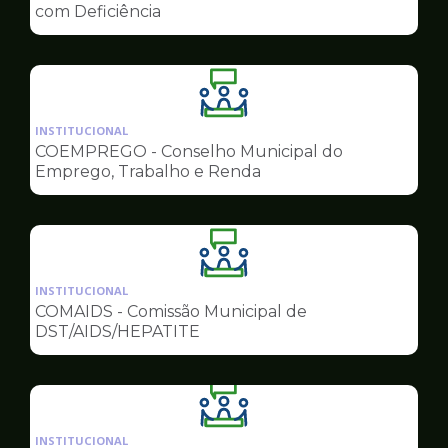
de
com Deficiência
Conselhos
Ilustração
da
INSTITUCIONAL
pagina
COEMPREGO - Conselho Municipal do
de
Emprego, Trabalho e Renda
Conselhos
Ilustração
da
INSTITUCIONAL
pagina
COMAIDS - Comissão Municipal de
de
DST/AIDS/HEPATITE
Conselhos
Ilustração
da
INSTITUCIONAL