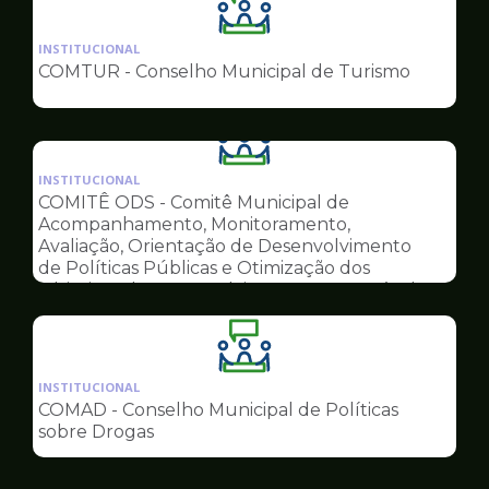
Ilustração
da
INSTITUCIONAL
pagina
COMTUR - Conselho Municipal de Turismo
de
Conselhos
Ilustração
da
INSTITUCIONAL
pagina
COMITÊ ODS - Comitê Municipal de
de
Acompanhamento, Monitoramento,
Conselhos
Avaliação, Orientação de Desenvolvimento
de Políticas Públicas e Otimização dos
Objetivos do Desenvolvimento Sustentável
Ilustração
da
INSTITUCIONAL
pagina
COMAD - Conselho Municipal de Políticas
de
sobre Drogas
Conselhos