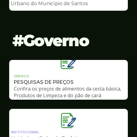
de
Urbano do Município de Santos
Conselhos
Governo
SERVICO
PESQUISAS DE PREÇOS
Confira os preços de alimentos da cesta básica,
Produtos de Limpeza e do pão de cará
Ilustração
da
INSTITUCIONAL
pagina