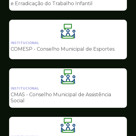
de
e Erradicação do Trabalho Infantil
Conselhos
Ilustração
da
INSTITUCIONAL
pagina
COMESP - Conselho Municipal de Esportes
de
Conselhos
Ilustração
da
INSTITUCIONAL
pagina
CMAS - Conselho Municipal de Assistência
de
Social
Conselhos
Ilustração
da