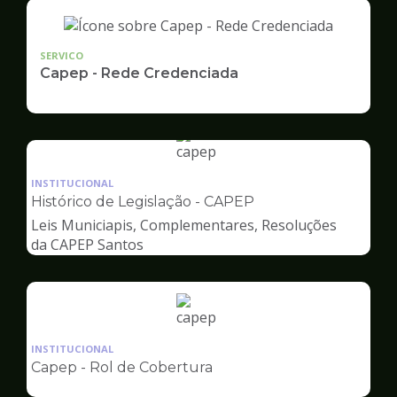
SERVICO
Capep - Rede Credenciada
Ilustração
da
INSTITUCIONAL
pagina
Histórico de Legislação - CAPEP
de
Leis Municiapis, Complementares, Resoluções
Capep
da CAPEP Santos
Ilustração
da
INSTITUCIONAL
pagina
Capep - Rol de Cobertura
de