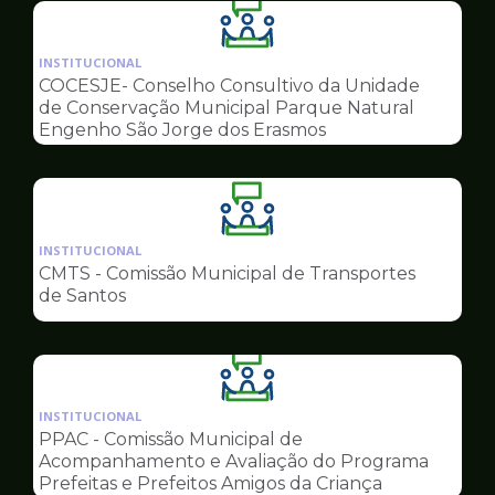
Ilustração
da
INSTITUCIONAL
pagina
COCESJE- Conselho Consultivo da Unidade
de
de Conservação Municipal Parque Natural
Conselhos
Engenho São Jorge dos Erasmos
Ilustração
da
INSTITUCIONAL
pagina
CMTS - Comissão Municipal de Transportes
de
de Santos
Conselhos
Ilustração
da
INSTITUCIONAL
pagina
PPAC - Comissão Municipal de
de
Acompanhamento e Avaliação do Programa
Conselhos
Prefeitas e Prefeitos Amigos da Criança