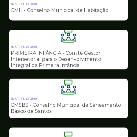
da
INSTITUCIONAL
pagina
CMH - Conselho Municipal de Habitação
de
Conselhos
Ilustração
da
INSTITUCIONAL
pagina
PRIMEIRA INFÂNCIA - Comitê Gestor
de
Intersetorial para o Desenvolvimento
Conselhos
Integral da Primeira Infância
Ilustração
da
INSTITUCIONAL
pagina
CMSBS - Conselho Municipal de Saneamento
de
Básico de Santos
Conselhos