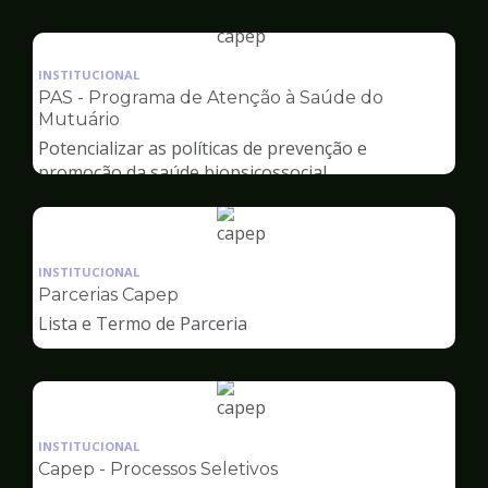
Capep
Ilustração
da
INSTITUCIONAL
pagina
PAS - Programa de Atenção à Saúde do
de
Mutuário
Capep
Potencializar as políticas de prevenção e
promoção da saúde biopsicossocial
Ilustração
da
INSTITUCIONAL
pagina
Parcerias Capep
de
Lista e Termo de Parceria
Capep
Ilustração
da
INSTITUCIONAL
pagina
Capep - Processos Seletivos
de