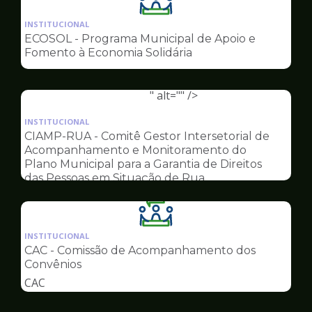
Ilustração
da
INSTITUCIONAL
pagina
ECOSOL - Programa Municipal de Apoio e
de
Fomento à Economia Solidária
Conselhos
" alt="" />
Ilustração
da
INSTITUCIONAL
pagina
CIAMP-RUA - Comitê Gestor Intersetorial de
de
Acompanhamento e Monitoramento do
Conselhos
Plano Municipal para a Garantia de Direitos
das Pessoas em Situação de Rua
Ilustração
da
INSTITUCIONAL
pagina
CAC - Comissão de Acompanhamento dos
de
Convênios
Conselhos
CAC