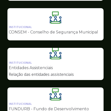
Ilustração
da
INSTITUCIONAL
pagina
CONSEM - Conselho de Segurança Municipal
de
Conselhos
Ilustração
da
INSTITUCIONAL
pagina
Entidades Assistenciais
de
Relação das entidades assistenciais
Conselhos
Ilustração
da
INSTITUCIONAL
pagina
FUNDURB - Fundo de Desenvolvimento