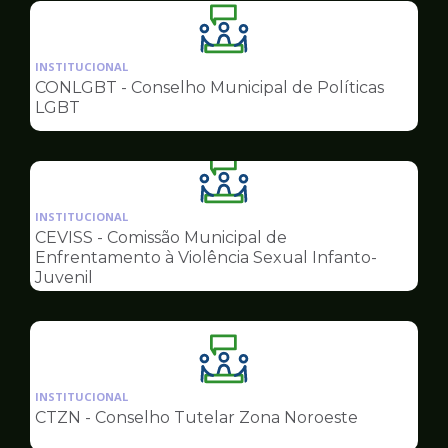
Ilustração
da
INSTITUCIONAL
pagina
CONLGBT - Conselho Municipal de Políticas
de
LGBT
Conselhos
Ilustração
da
INSTITUCIONAL
pagina
CEVISS - Comissão Municipal de
de
Enfrentamento à Violência Sexual Infanto-
Conselhos
Juvenil
Ilustração
da
INSTITUCIONAL
pagina
CTZN - Conselho Tutelar Zona Noroeste
de