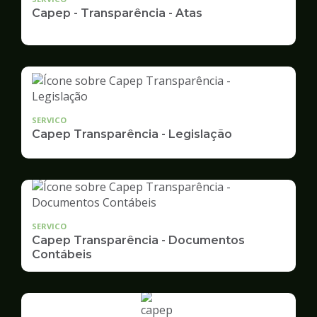
Capep - Transparência - Atas
SERVICO
Capep Transparência - Legislação
SERVICO
Capep Transparência - Documentos
Contábeis
Ilustração