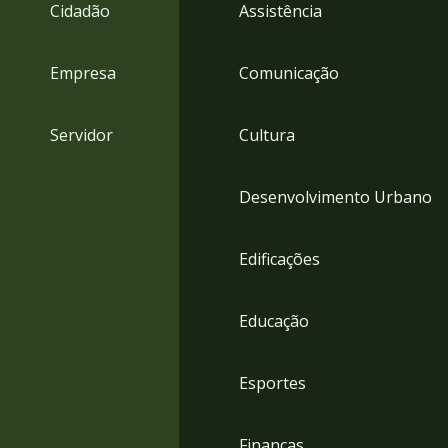
4
Cidadão
Assistência
Acessibilidade
5
Empresa
Comunicação
Servidor
Cultura
Desenvolvimento Urbano
Edificações
Educação
Esportes
Finanças