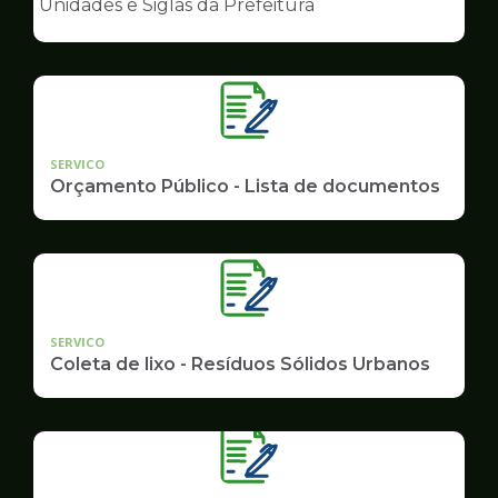
Unidades e Siglas da Prefeitura
de
Governo
SERVICO
Orçamento Público - Lista de documentos
SERVICO
Coleta de lixo - Resíduos Sólidos Urbanos