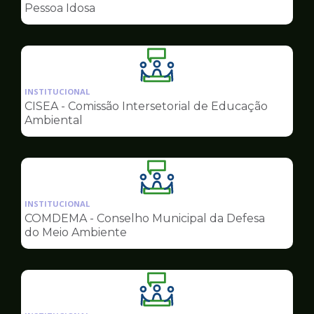
de
Pessoa Idosa
Conselhos
Ilustração
da
INSTITUCIONAL
pagina
CISEA - Comissão Intersetorial de Educação
de
Ambiental
Conselhos
Ilustração
da
INSTITUCIONAL
pagina
COMDEMA - Conselho Municipal da Defesa
de
do Meio Ambiente
Conselhos
Ilustração
da