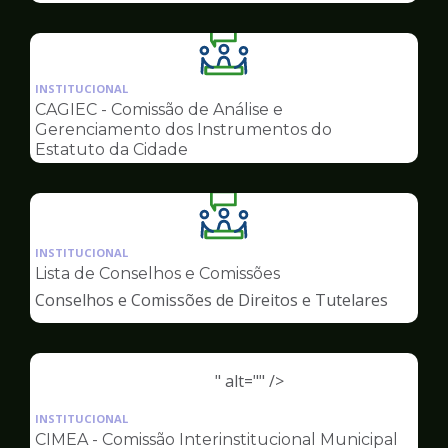
Ilustração
da
INSTITUCIONAL
pagina
CAGIEC - Comissão de Análise e
de
Gerenciamento dos Instrumentos do
Conselhos
Estatuto da Cidade
Ilustração
da
INSTITUCIONAL
pagina
Lista de Conselhos e Comissões
de
Conselhos e Comissões de Direitos e Tutelares
Conselhos
" alt="" />
Ilustração
da
INSTITUCIONAL
pagina
CIMEA - Comissão Interinstitucional Municipal