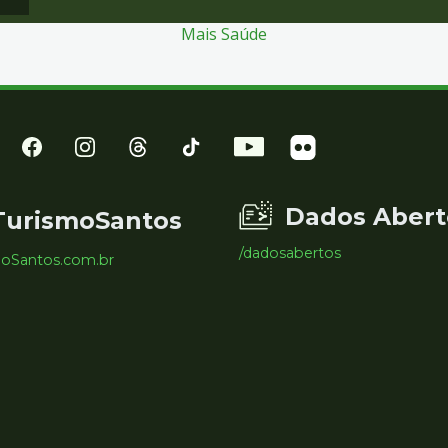
Mais Saúde
Dados Abert
TurismoSantos
/dadosabertos
moSantos.com.br