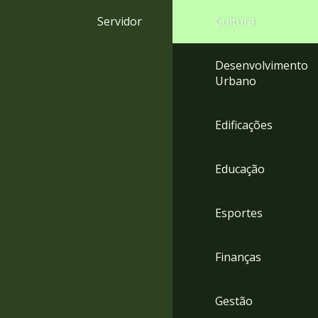
4
Servidor
Cultura
Acessibilidade
5
Desenvolvimento
Urbano
Edificações
Educação
Esportes
Finanças
Gestão