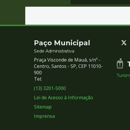
Contato
Paço Municipal
e
Sede Administrativa
Praça Visconde de Mauá, s/nº -
Redes
Centro, Santos - SP, CEP 11010-
900
Turis
Sociais
Tel:
(13) 3201-5000
Lei de Acesso à Informação
Sitemap
Imprensa