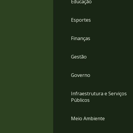
Educação
4
Acessibilidade
5
Esportes
Finanças
Gestão
Governo
Infraestrutura e Serviços
Públicos
Meio Ambiente