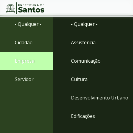
Ir
Conteúdo
- Qualquer -
- Qualquer -
para
o
conteúdo
Cidadão
Assistência
1
Ir
para
Empresa
Comunicação
o
menu
2
Servidor
Cultura
Ir
para
busca
Desenvolvimento Urbano
3
Ir
para
Edificações
o
rodapé