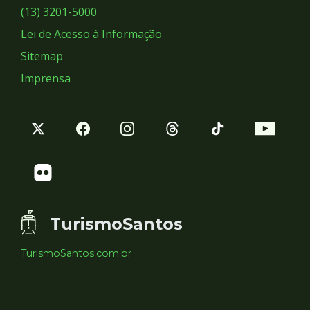
Sociais
(13) 3201-5000
Lei de Acesso à Informação
Sitemap
Imprensa
TurismoSantos
TurismoSantos.com.br