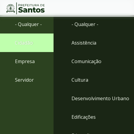
Ir
Conteúdo
- Qualquer -
- Qualquer -
para
o
conteúdo
Cidadão
Assistência
1
Ir
para
Empresa
Comunicação
o
menu
2
Servidor
Cultura
Ir
para
busca
Desenvolvimento Urbano
3
Ir
para
Edificações
o
rodapé