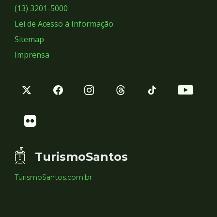
Sociais
(13) 3201-5000
Lei de Acesso à Informação
Sitemap
Imprensa
TurismoSantos
TurismoSantos.com.br