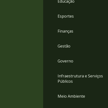
Educação
4
Acessibilidade
5
Esportes
Finanças
Gestão
Governo
Infraestrutura e Serviços
Públicos
Meio Ambiente