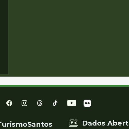
Dados Abert
TurismoSantos