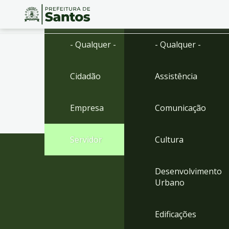
Ir
Conteúdo
- Qualquer -
- Qualquer -
para
o
conteúdo
Cidadão
Assistência
1
Ir
para
Empresa
Comunicação
o
menu
2
Servidor
Cultura
Ir
para
busca
Desenvolvimento
3
Urbano
Ir
para
o
Edificações
rodapé