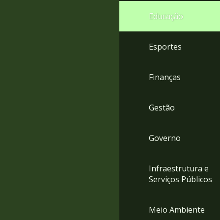
4
Educação
Acessibilidade
5
Esportes
Finanças
Gestão
Governo
Infraestrutura e
Serviços Públicos
Meio Ambiente