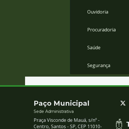
Ouvidoria
Procuradoria
Saúde
Segurança
Contato
Paço Municipal
e
Sede Administrativa
Praça Visconde de Mauá, s/nº -
Redes
Centro, Santos - SP, CEP 11010-