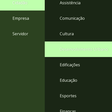
4
Cidadão
Assistência
Acessibilidade
5
Empresa
Comunicação
Servidor
Cultura
Desenvolvimento Urbano
Edificações
Educação
Esportes
Finanças