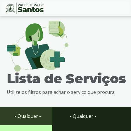
Ir
Conteúdo
para
o
conteúdo
1
Ir
para
o
menu
Lista de Serviços
2
Ir
para
Utilize os filtros para achar o serviço que procura
busca
3
Ir
para
- Qualquer -
- Qualquer -
o
rodapé