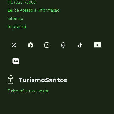
Sociais
(13) 3201-5000
Lei de Acesso à Informação
Sitemap
Imprensa
TurismoSantos
TurismoSantos.com.br