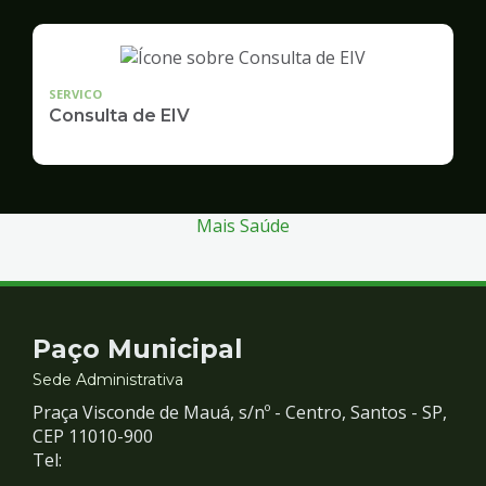
SERVICO
Consulta de EIV
Mais Saúde
Contato
Paço Municipal
e
Sede Administrativa
Praça Visconde de Mauá, s/nº - Centro, Santos - SP,
Redes
CEP 11010-900
Tel: