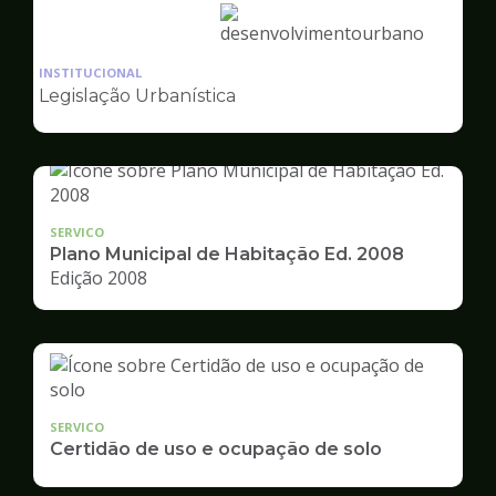
Ilustração
da
INSTITUCIONAL
pagina
Legislação Urbanística
de
Desenvolvimento
Urbano
SERVICO
Plano Municipal de Habitação Ed. 2008
Edição 2008
SERVICO
Certidão de uso e ocupação de solo