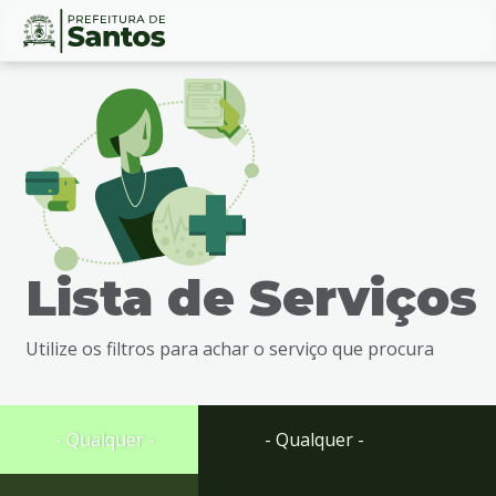
Ir
Conteúdo
para
o
conteúdo
1
Ir
para
o
menu
Lista de Serviços
2
Ir
para
Utilize os filtros para achar o serviço que procura
busca
3
Ir
para
- Qualquer -
- Qualquer -
o
rodapé