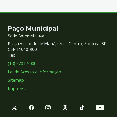
Contato
Paço Municipal
e
Sede Administrativa
Praça Visconde de Mauá, s/nº - Centro, Santos - SP,
Redes
CEP 11010-900
Tel:
Sociais
(13) 3201-5000
Lei de Acesso à Informação
Sitemap
Imprensa