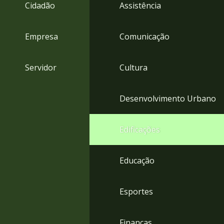
4
Cidadão
Assistência
Acessibilidade
5
Empresa
Comunicação
Servidor
Cultura
Desenvolvimento Urbano
Edificações
Educação
Esportes
Finanças