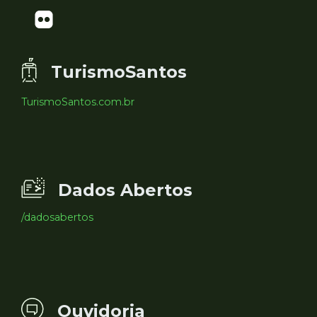
TurismoSantos
TurismoSantos.com.br
Dados Abertos
/dadosabertos
Ouvidoria