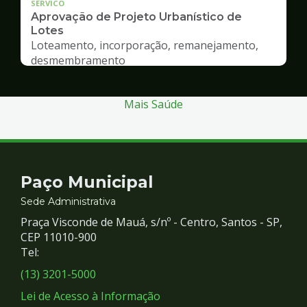
SERVICO
Aprovação de Projeto Urbanístico de
Lotes
Loteamento, incorporação, remanejamento,
desmembramento
Mais Saúde
Contato
Paço Municipal
e
Sede Administrativa
Praça Visconde de Mauá, s/nº - Centro, Santos - SP,
Redes
CEP 11010-900
Tel:
Sociais
(13) 3201-5000
Lei de Acesso à Informação