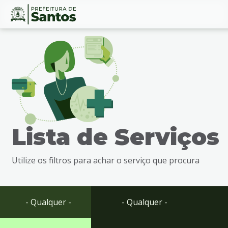
Ir
Conteúdo
para
o
conteúdo
1
Ir
para
o
menu
Lista de Serviços
2
Ir
para
Utilize os filtros para achar o serviço que procura
busca
3
Ir
para
- Qualquer -
- Qualquer -
o
rodapé