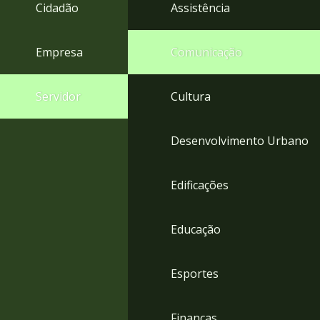
4
Cidadão
Assistência
Acessibilidade
5
Empresa
Comunicação
Servidor
Cultura
Desenvolvimento Urbano
Edificações
Educação
Esportes
Finanças