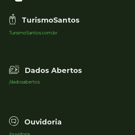
TurismoSantos
TurismoSantos.com.br
Dados Abertos
/dadosabertos
Ouvidoria
/ouvidoria