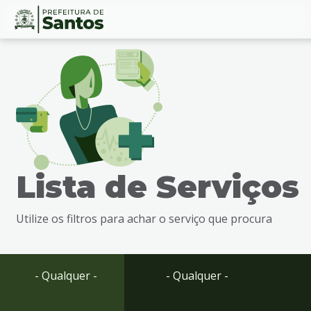
Ir
Conteúdo
para
o
conteúdo
1
Ir
para
o
menu
Lista de Serviços
2
Ir
para
Utilize os filtros para achar o serviço que procura
busca
3
Ir
para
- Qualquer -
- Qualquer -
o
rodapé