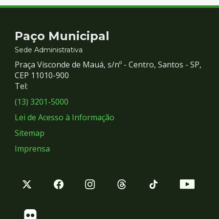
Contato
Paço Municipal
e
Sede Administrativa
Praça Visconde de Mauá, s/nº - Centro, Santos - SP,
Redes
CEP 11010-900
Tel:
Sociais
(13) 3201-5000
Lei de Acesso à Informação
Sitemap
Imprensa