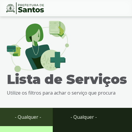
Ir
Conteúdo
para
o
conteúdo
1
Ir
para
o
menu
Lista de Serviços
2
Ir
para
Utilize os filtros para achar o serviço que procura
busca
3
Ir
para
- Qualquer -
- Qualquer -
o
rodapé