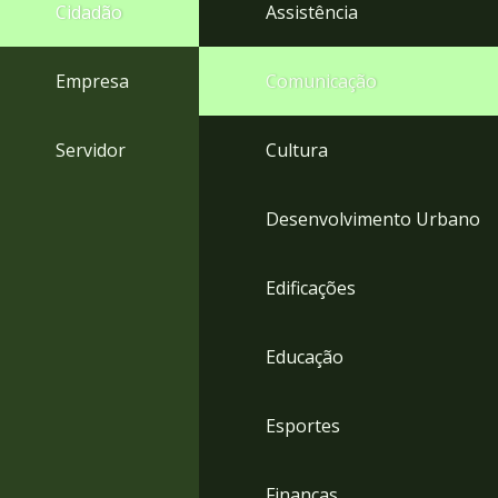
4
Cidadão
Assistência
Acessibilidade
5
Empresa
Comunicação
Servidor
Cultura
Desenvolvimento Urbano
Edificações
Educação
Esportes
Finanças