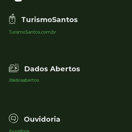
TurismoSantos
TurismoSantos.com.br
Dados Abertos
/dadosabertos
Ouvidoria
/ouvidoria