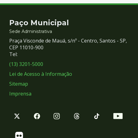
Contato
Paço Municipal
e
Sede Administrativa
Praça Visconde de Mauá, s/nº - Centro, Santos - SP,
Redes
CEP 11010-900
Tel:
Sociais
(13) 3201-5000
Lei de Acesso à Informação
Sitemap
Imprensa