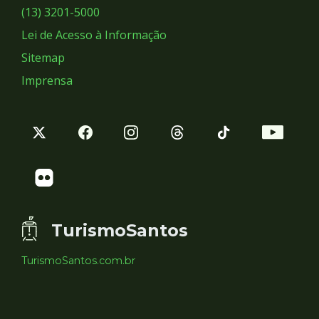
Sociais
(13) 3201-5000
Lei de Acesso à Informação
Sitemap
Imprensa
TurismoSantos
TurismoSantos.com.br