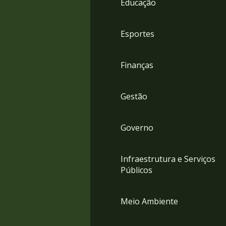
Educação
4
Acessibilidade
5
Esportes
Finanças
Gestão
Governo
Infraestrutura e Serviços
Públicos
Meio Ambiente