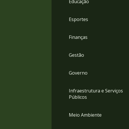
Educação
4
Acessibilidade
5
Esportes
Finanças
Gestão
Governo
Infraestrutura e Serviços
Públicos
Meio Ambiente