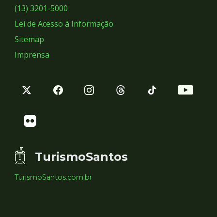
Sociais
(13) 3201-5000
Lei de Acesso à Informação
Sitemap
Imprensa
TurismoSantos
TurismoSantos.com.br