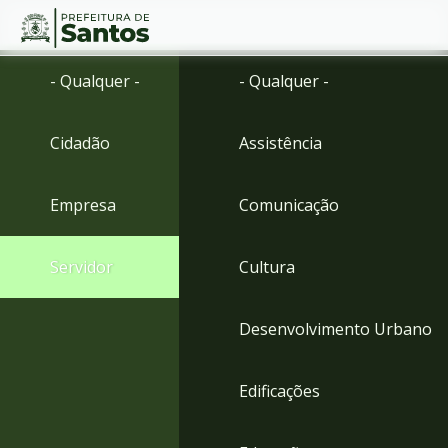
Ir
Conteúdo
- Qualquer -
- Qualquer -
para
o
conteúdo
Cidadão
Assistência
1
Ir
para
Empresa
Comunicação
o
menu
2
Servidor
Cultura
Ir
para
busca
Desenvolvimento Urbano
3
Ir
para
Edificações
o
rodapé