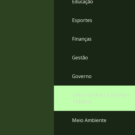
Educação
4
Acessibilidade
5
Esportes
Finanças
Gestão
Governo
Infraestrutura e Serviços
Públicos
Meio Ambiente