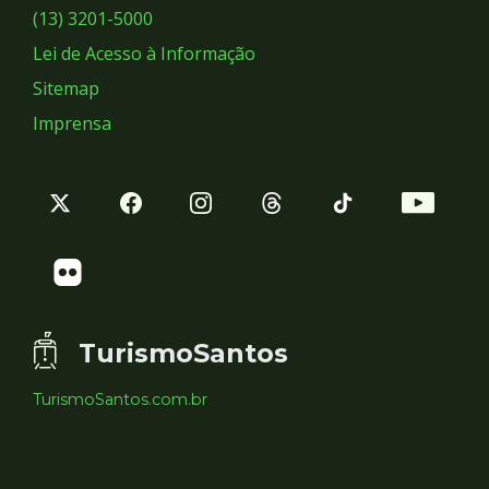
Sociais
(13) 3201-5000
Lei de Acesso à Informação
Sitemap
Imprensa
TurismoSantos
TurismoSantos.com.br