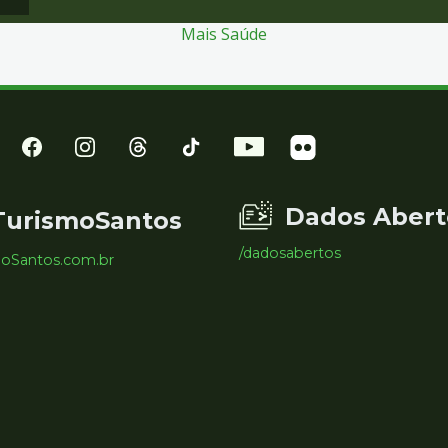
Mais Saúde
Dados Abert
TurismoSantos
/dadosabertos
moSantos.com.br