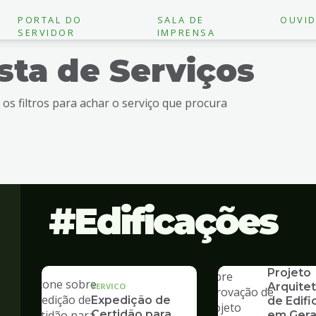
PORTAL DO
SALA DE
OUVID
SERVIDOR
IMPRENSA
ista de Serviços
e os filtros para achar o serviço que procura
Edificações
SERVICO
Aprovaç
Projeto
Arquite
SERVICO
Expedição de
de Edif
Certidão para
em Gera