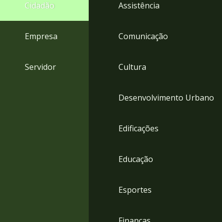
4
Cidadão
Assistência
Acessibilidade
5
Empresa
Comunicação
Servidor
Cultura
Desenvolvimento Urbano
Edificações
Educação
Esportes
Finanças