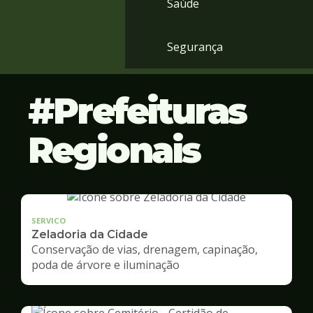
Saúde
Segurança
Prefeituras
Regionais
SERVICO
Zeladoria da Cidade
Conservação de vias, drenagem, capinação,
poda de árvore e iluminação