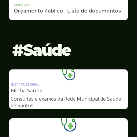
SERVICO
Orçamento Público - Lista de documentos
Saúde
Ilustração
da
INSTITUCIONAL
pagina
Minha Saúde
de
Consultas e exames da Rede Municipal de Saúde
Saúde
de Santos