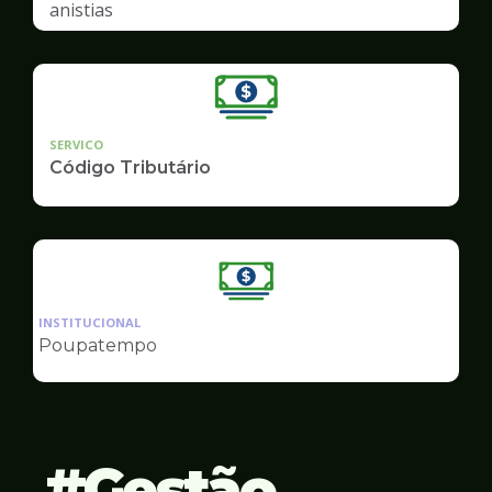
anistias
SERVICO
Código Tributário
Ilustração
da
INSTITUCIONAL
pagina
Poupatempo
de
Finanças
Gestão