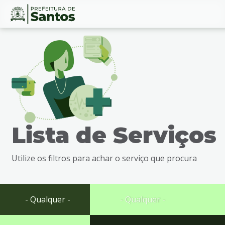
Ir
Conteúdo
para
o
conteúdo
1
Ir
para
o
menu
Lista de Serviços
2
Ir
para
Utilize os filtros para achar o serviço que procura
busca
3
Ir
para
- Qualquer -
- Qualquer -
o
rodapé