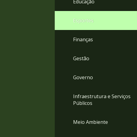
Educação
4
Acessibilidade
5
Esportes
Finanças
Gestão
Governo
Infraestrutura e Serviços
Públicos
Meio Ambiente