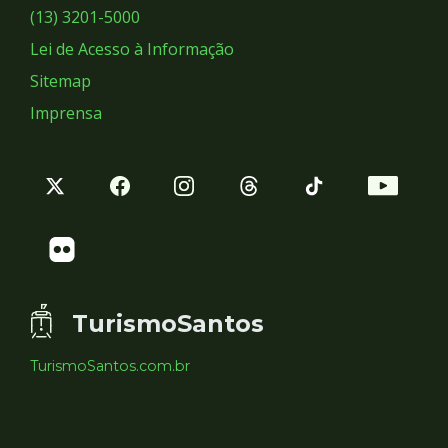
Sociais
(13) 3201-5000
Lei de Acesso à Informação
Sitemap
Imprensa
TurismoSantos
TurismoSantos.com.br