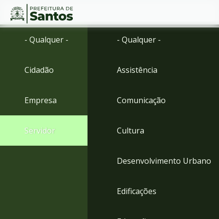
Ir
Conteúdo
- Qualquer -
- Qualquer -
para
o
conteúdo
Cidadão
Assistência
1
Ir
para
Empresa
Comunicação
o
menu
2
Servidor
Cultura
Ir
para
busca
Desenvolvimento Urbano
3
Ir
para
Edificações
o
rodapé