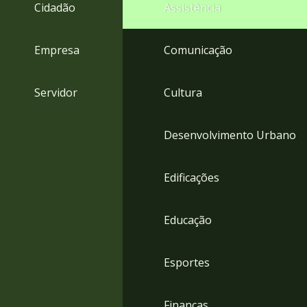
4
Cidadão
Assistência
Acessibilidade
5
Empresa
Comunicação
Servidor
Cultura
Desenvolvimento Urbano
Edificações
Educação
Esportes
Finanças