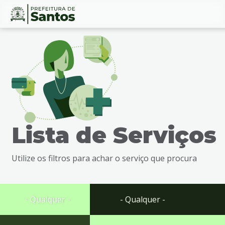
Ir
Conteúdo
para
o
conteúdo
1
Ir
para
o
menu
Lista de Serviços
2
Ir
para
Utilize os filtros para achar o serviço que procura
busca
3
Ir
para
- Qualquer -
- Qualquer -
o
rodapé