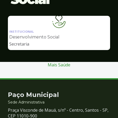
Ilustração
da
INSTITUCIONAL
pagina
Desenvolvimento Social
de
Secretaria
Desenvolvimento
Social
Mais Saúde
Contato
Paço Municipal
e
Sede Administrativa
Praça Visconde de Mauá, s/nº - Centro, Santos - SP,
Redes
CEP 11010-900