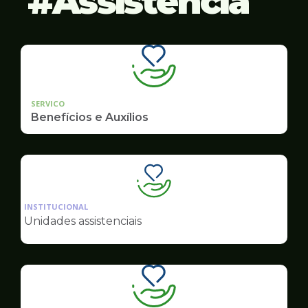
Assistência
SERVICO
Benefícios e Auxílios
Ilustração
da
INSTITUCIONAL
pagina
Unidades assistenciais
de
Assistência