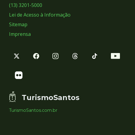
Sociais
(13) 3201-5000
Lei de Acesso à Informação
Sitemap
Imprensa
TurismoSantos
TurismoSantos.com.br