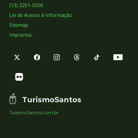
Sociais
(13) 3201-5000
Lei de Acesso à Informação
Sitemap
Imprensa
TurismoSantos
TurismoSantos.com.br