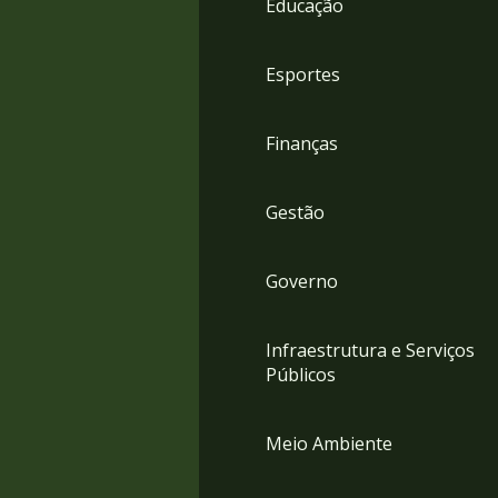
Educação
4
Acessibilidade
5
Esportes
Finanças
Gestão
Governo
Infraestrutura e Serviços
Públicos
Meio Ambiente