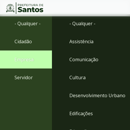
Ir
Conteúdo
- Qualquer -
- Qualquer -
para
o
conteúdo
Cidadão
Assistência
1
Ir
para
Empresa
Comunicação
o
menu
2
Servidor
Cultura
Ir
para
busca
Desenvolvimento Urbano
3
Ir
para
Edificações
o
rodapé