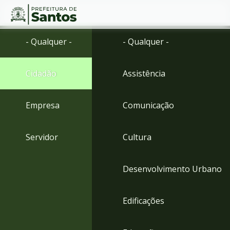
Ir
Conteúdo
- Qualquer -
- Qualquer -
para
o
conteúdo
Cidadão
Assistência
1
Ir
para
Empresa
Comunicação
o
menu
2
Servidor
Cultura
Ir
para
busca
Desenvolvimento Urbano
3
Ir
para
Edificações
o
rodapé