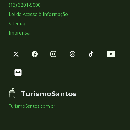
Sociais
(13) 3201-5000
Lei de Acesso à Informação
Sitemap
Imprensa
TurismoSantos
TurismoSantos.com.br