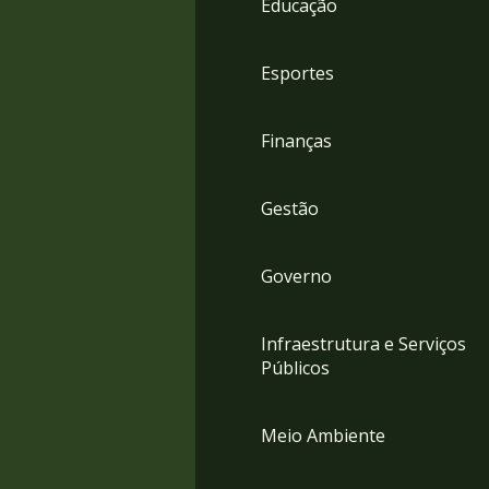
Educação
4
Acessibilidade
5
Esportes
Finanças
Gestão
Governo
Infraestrutura e Serviços
Públicos
Meio Ambiente