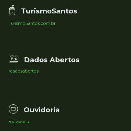
TurismoSantos
TurismoSantos.com.br
Dados Abertos
/dadosabertos
Ouvidoria
/ouvidoria