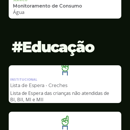
Monitoramento de Consumo
Água
Educação
Ilustração
da
INSTITUCIONAL
pagina
Lista de Espera - Creches
de
Lista de Espera das crianças não atendidas de
Educação
BI, BII, MI e MII
Ilustração