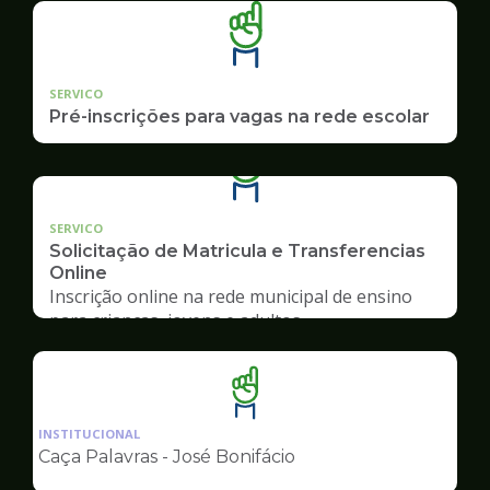
SERVICO
Pré-inscrições para vagas na rede escolar
SERVICO
Solicitação de Matricula e Transferencias
Online
Inscrição online na rede municipal de ensino
para crianças, jovens e adultos
Ilustração
da
INSTITUCIONAL
pagina
Caça Palavras - José Bonifácio
de