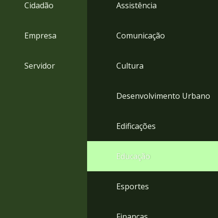
4
Cidadão
Assistência
Acessibilidade
5
Empresa
Comunicação
Servidor
Cultura
Desenvolvimento Urbano
Edificações
Educação
Esportes
Finanças