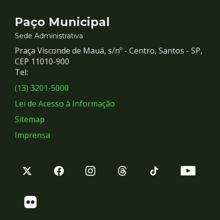
Contato
Paço Municipal
e
Sede Administrativa
Praça Visconde de Mauá, s/nº - Centro, Santos - SP,
Redes
CEP 11010-900
Tel:
Sociais
(13) 3201-5000
Lei de Acesso à Informação
Sitemap
Imprensa