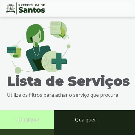
Ir
Conteúdo
para
o
conteúdo
1
Ir
para
o
menu
Lista de Serviços
2
Ir
para
Utilize os filtros para achar o serviço que procura
busca
3
Ir
para
- Qualquer -
- Qualquer -
o
rodapé