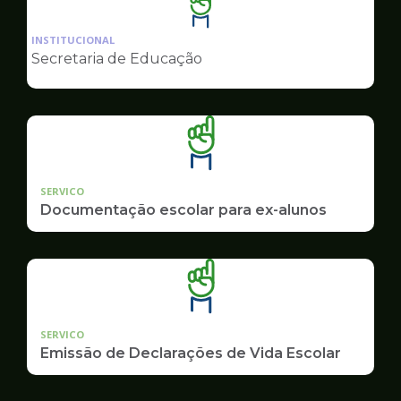
Ilustração
da
INSTITUCIONAL
pagina
Secretaria de Educação
de
Educação
SERVICO
Documentação escolar para ex-alunos
SERVICO
Emissão de Declarações de Vida Escolar