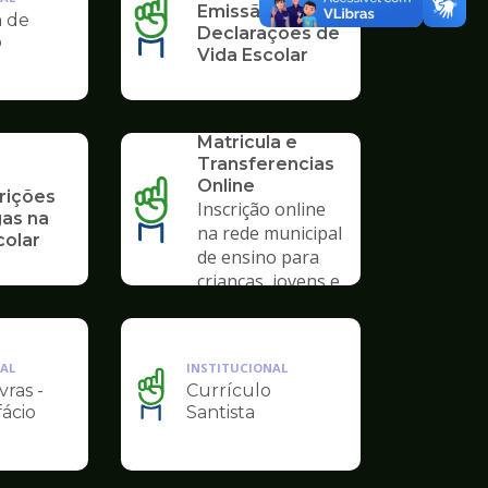
Emissão de
a de
Declarações de
o
Vida Escolar
SERVICO
Solicitação de
Matricula e
Transferencias
Online
rições
Inscrição online
gas na
na rede municipal
colar
de ensino para
crianças, jovens e
adultos
AL
INSTITUCIONAL
vras -
Currículo
Ilustração
fácio
Santista
da
pagina
de