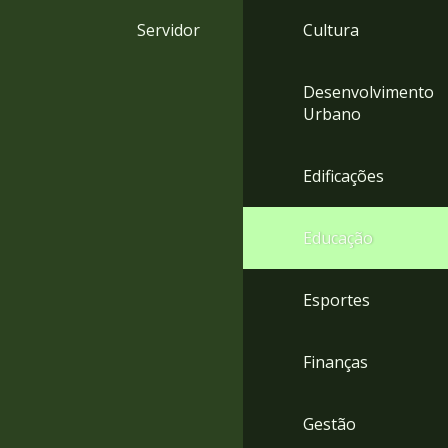
4
Servidor
Cultura
Acessibilidade
5
Desenvolvimento
Urbano
Edificações
Educação
Esportes
Finanças
Gestão