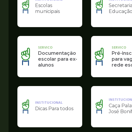
Escolas
Secretari
Ilustração
Ilustração
municipais
Educaçã
da
da
pagina
pagina
de
de
Educação
Educação
SERVICO
SERVICO
Documentação
Pré-insc
escolar para ex-
para va
alunos
rede es
INSTITUCION
INSTITUCIONAL
Caça Pala
Dicas Para todos
Ilustração
Ilustração
José Boni
da
da
pagina
pagina
de
de