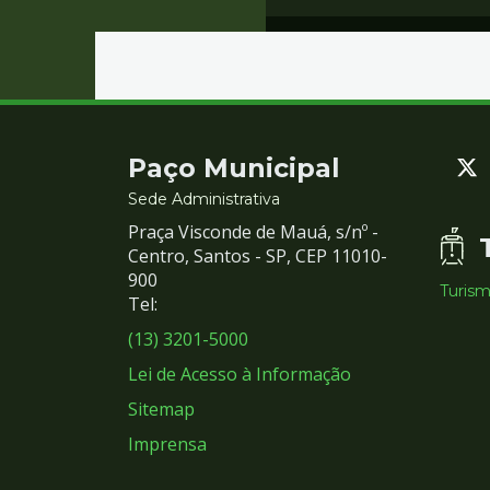
Contato
Paço Municipal
e
Sede Administrativa
Praça Visconde de Mauá, s/nº -
Redes
Centro, Santos - SP, CEP 11010-
900
Turis
Sociais
Tel:
(13) 3201-5000
Lei de Acesso à Informação
Sitemap
Imprensa