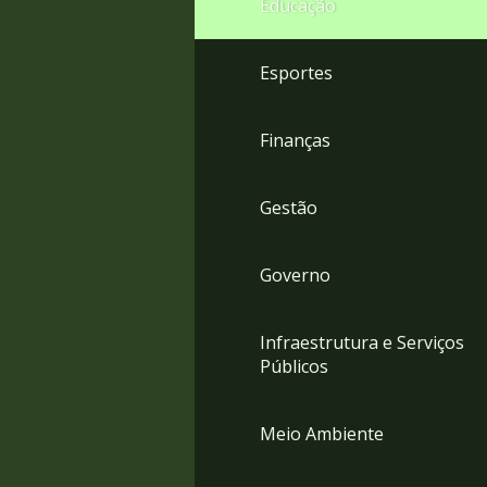
Educação
4
Acessibilidade
5
Esportes
Finanças
Gestão
Governo
Infraestrutura e Serviços
Públicos
Meio Ambiente