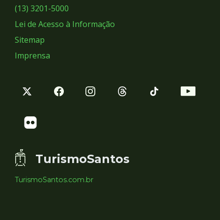
Sociais
(13) 3201-5000
Lei de Acesso à Informação
Sitemap
Imprensa
TurismoSantos
TurismoSantos.com.br