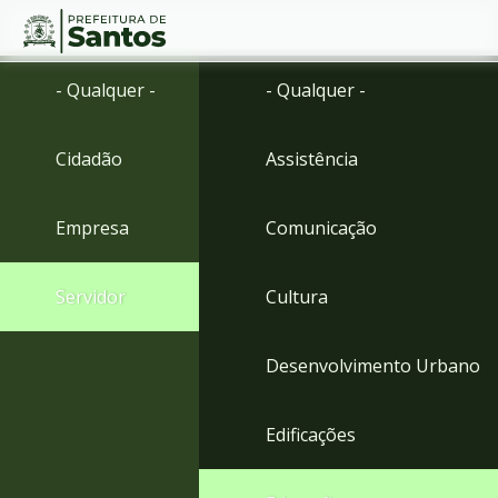
Ir
Conteúdo
- Qualquer -
- Qualquer -
para
o
conteúdo
Cidadão
Assistência
1
Ir
para
Empresa
Comunicação
o
menu
2
Servidor
Cultura
Ir
para
busca
Desenvolvimento Urbano
3
Ir
para
Edificações
o
rodapé