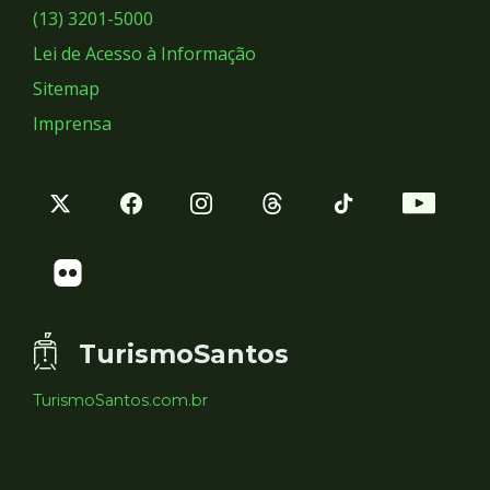
Sociais
(13) 3201-5000
Lei de Acesso à Informação
Sitemap
Imprensa
TurismoSantos
TurismoSantos.com.br