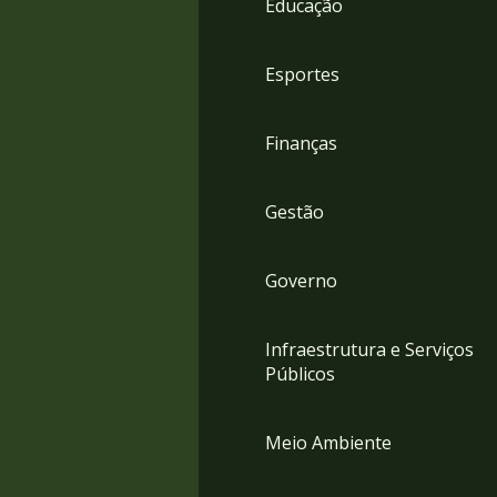
Educação
4
Acessibilidade
5
Esportes
Finanças
Gestão
Governo
Infraestrutura e Serviços
Públicos
Meio Ambiente