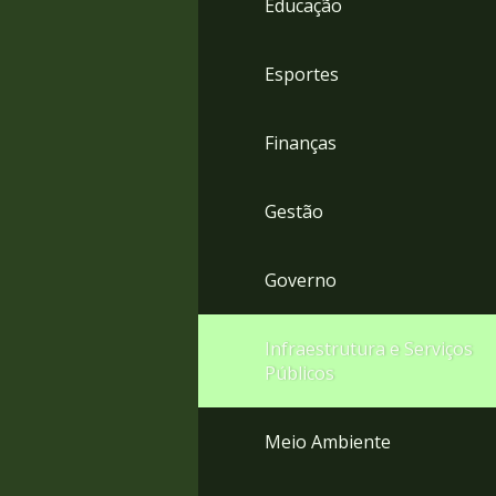
Educação
4
Acessibilidade
5
Esportes
Finanças
Gestão
Governo
Infraestrutura e Serviços
Públicos
Meio Ambiente