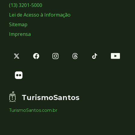
Sociais
(13) 3201-5000
Lei de Acesso à Informação
Sitemap
Imprensa
TurismoSantos
TurismoSantos.com.br