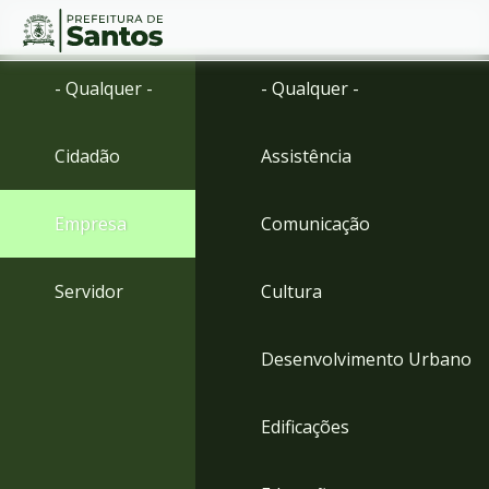
Ir
Conteúdo
- Qualquer -
- Qualquer -
para
o
conteúdo
Cidadão
Assistência
1
Ir
para
Empresa
Comunicação
o
menu
2
Servidor
Cultura
Ir
para
busca
Desenvolvimento Urbano
3
Ir
para
Edificações
o
rodapé