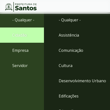
Ir
Conteúdo
- Qualquer -
- Qualquer -
para
o
conteúdo
Cidadão
Assistência
1
Ir
para
Empresa
Comunicação
o
menu
2
Servidor
Cultura
Ir
para
busca
Desenvolvimento Urbano
3
Ir
para
Edificações
o
rodapé