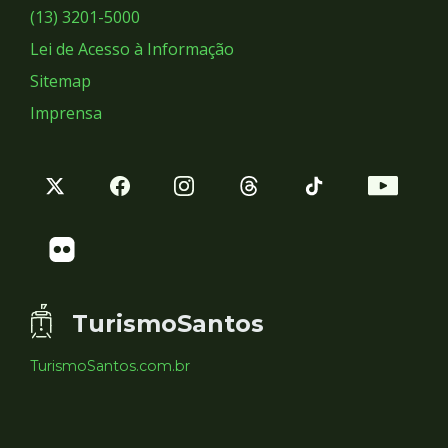
Sociais
(13) 3201-5000
Lei de Acesso à Informação
Sitemap
Imprensa
TurismoSantos
TurismoSantos.com.br