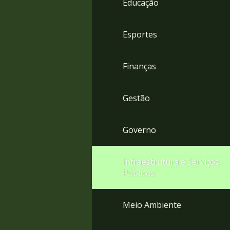
Educação
4
Acessibilidade
5
Esportes
Finanças
Gestão
Governo
Infraestrutura e Serviços
Públicos
Meio Ambiente