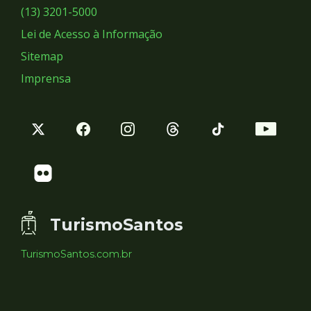
Sociais
(13) 3201-5000
Lei de Acesso à Informação
Sitemap
Imprensa
TurismoSantos
TurismoSantos.com.br