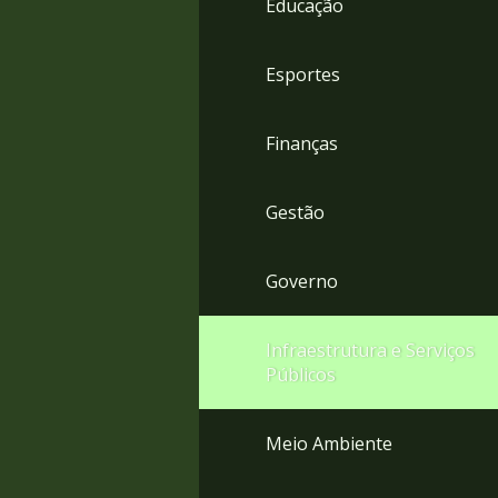
Educação
4
Acessibilidade
5
Esportes
Finanças
Gestão
Governo
Infraestrutura e Serviços
Públicos
Meio Ambiente