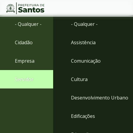
Ir
Conteúdo
- Qualquer -
- Qualquer -
para
o
conteúdo
Cidadão
Assistência
1
Ir
para
Empresa
Comunicação
o
menu
2
Servidor
Cultura
Ir
para
busca
Desenvolvimento Urbano
3
Ir
para
Edificações
o
rodapé