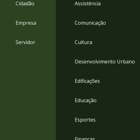
4
Cidadão
Assistência
Acessibilidade
5
Empresa
Comunicação
Servidor
Cultura
Desenvolvimento Urbano
Edificações
Educação
Esportes
Finanças