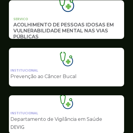
SERVICO
ACOLHIMENTO DE PESSOAS IDOSAS EM
VULNERABILIDADE MENTAL NAS VIAS
PÚBLICAS
Ilustração
da
INSTITUCIONAL
pagina
Prevenção ao Câncer Bucal
de
Saúde
Ilustração
da
INSTITUCIONAL
pagina
Departamento de Vigilância em Saúde
de
DEVIG
Saúde