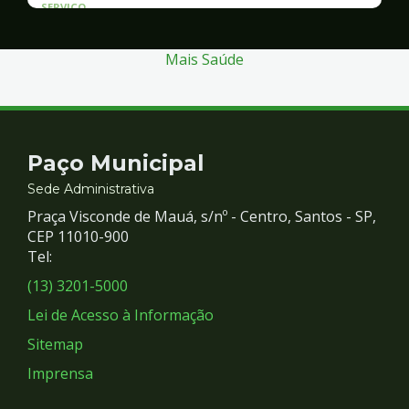
SERVICO
Atendimento às Vítimas de Violência
Mais Saúde
Contato
Paço Municipal
e
Sede Administrativa
Praça Visconde de Mauá, s/nº - Centro, Santos - SP,
Redes
CEP 11010-900
Tel:
Sociais
(13) 3201-5000
Lei de Acesso à Informação
Sitemap
Imprensa