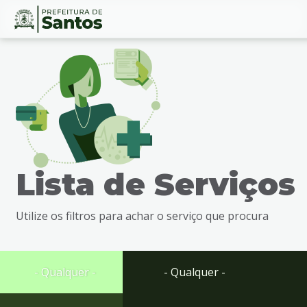
Ir
Conteúdo
para
o
conteúdo
1
Ir
para
o
menu
Lista de Serviços
2
Ir
para
Utilize os filtros para achar o serviço que procura
busca
3
Ir
para
- Qualquer -
- Qualquer -
o
rodapé