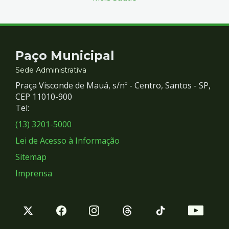
Contato
Paço Municipal
e
Sede Administrativa
Praça Visconde de Mauá, s/nº - Centro, Santos - SP,
Redes
CEP 11010-900
Tel:
Sociais
(13) 3201-5000
Lei de Acesso à Informação
Sitemap
Imprensa