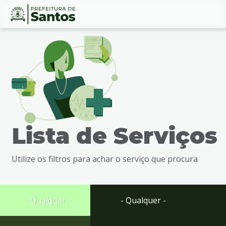
Ir
Conteúdo
para
o
conteúdo
1
Ir
para
o
menu
Lista de Serviços
2
Ir
para
Utilize os filtros para achar o serviço que procura
busca
3
Ir
para
- Qualquer -
- Qualquer -
o
rodapé