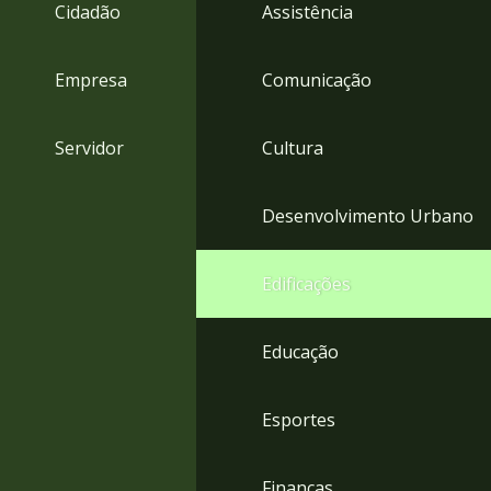
4
Cidadão
Assistência
Acessibilidade
5
Empresa
Comunicação
Servidor
Cultura
Desenvolvimento Urbano
Edificações
Educação
Esportes
Finanças