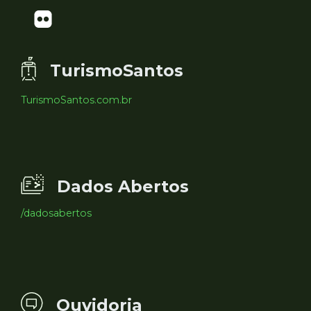
TurismoSantos
TurismoSantos.com.br
Dados Abertos
/dadosabertos
Ouvidoria