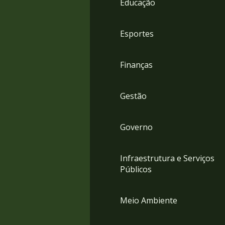
Educação
4
Acessibilidade
5
Esportes
Finanças
Gestão
Governo
Infraestrutura e Serviços
Públicos
Meio Ambiente