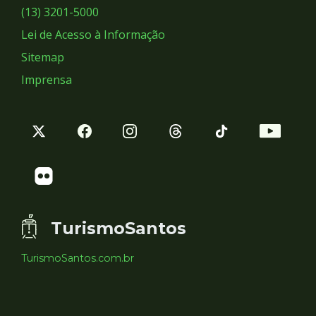
Sociais
(13) 3201-5000
Lei de Acesso à Informação
Sitemap
Imprensa
TurismoSantos
TurismoSantos.com.br